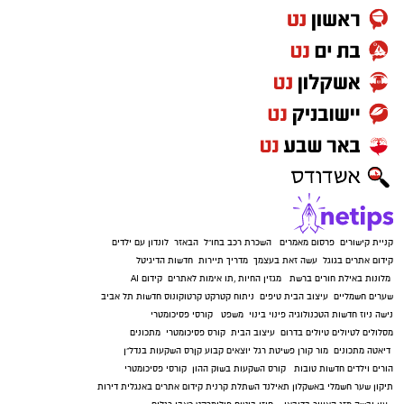
קניית קישורים
פרסום מאמרים
השכרת רכב בחו"ל
הבאזר
לונדון עם ילדים
קידום אתרים בגוגל
עשה זאת בעצמך
מדריך תיירות
חדשות הדיגיטל
מלונות באילת
חורים ברשת
מגזין החיות
,
תו אימות לאתרים
קידום AI
שערים חשמליים
עיצוב הבית
טיפים
ניתוח קטרקט
קרטוקונוס
חדשות תל אביב
נישה ניוז
חדשות הטכנולוגיה
פינוי בינוי
משפט
קורסי פסיכומטרי
מסלולים לטיולים
טיולים בדרום
עיצוב הבית
קורס פסיכומטרי
מתכונים
דיאטה
מתכונים
מור קורן
פשיטת רגל
יוצאים קבוע
קןרס השקעות בנדל"ן
הורים וילדים
חדשות טובות
קורס השקעות בשוק ההון
קורסי פסיכומטרי
תיקון שער חשמלי באשקלון
תאילנד
השתלת קרנית
קידום אתרים באנגלית
דירות