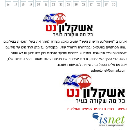
16
17
18
19
20
21
22
23
24
25
26
27
28
29
30
אנחנו ב ״אשקלונט חדשות העיר״ עושים מאמץ מצידנו לאתר את בעלי הזכויות בצילומים
שאנו מפרסמים בווטסאפ ובמהדורת הדוא"ל שלנו ומקפידים על מתן קרדיטים על מידעים
לעיתונאים וכלי תקשורת. השימוש ביצירות שבעל הזכויות בהן אינו ידוע או לא אותר
נעשה לפי סעיף 27א ל"חוק זכויות יוצרים". אם זיהיתם צילום שאתם בעלי הזכויות שלו,
אנא פנו אלינו ונטפל בזה מיידית לשביעות רצונכם.
ashqelonet@gmail.com
נטיפס - רשת חברתית לטיפים והמלצות