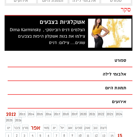
ספורט
אלבומי לילה
תמונת היום
אירועים
סקר
אשקלוניות בצבעים
הצלמים דניס רובינסקי , Dima Karminsky
צילמו את בנות אשקלון היפות בצבעים
שונים.... צילום: דניס
ספורט
אלבומי לילה
תמונת היום
אירועים
2012
2013
2014
2015
2016
2017
2018
2019
2020
2021
2022
2023
2024
2025
2026
אפר
דצמ
נוב
אוק
ספט
אוג
יול
יונ
מאי
מרץ
פבר
ינו
15
1
2
3
4
5
6
7
8
9
10
11
12
13
14