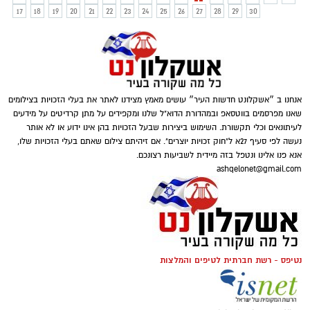
17
18
19
20
21
22
23
24
25
26
27
28
29
30
אנחנו ב ״אשקלונט חדשות העיר״ עושים מאמץ מצידנו לאתר את בעלי הזכויות בצילומים
שאנו מפרסמים בווטסאפ ובמהדורת הדוא"ל שלנו ומקפידים על מתן קרדיטים על מידעים
לעיתונאים וכלי תקשורת. השימוש ביצירות שבעל הזכויות בהן אינו ידוע או לא אותר
נעשה לפי סעיף 27א ל"חוק זכויות יוצרים". אם זיהיתם צילום שאתם בעלי הזכויות שלו,
אנא פנו אלינו ונטפל בזה מיידית לשביעות רצונכם.
ashqelonet@gmail.com
נטיפס - רשת חברתית לטיפים והמלצות