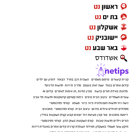
קניית קישורים
פרסום מאמרים
השכרת רכב בחו"ל
הבאזר
לונדון עם ילדים
קידום אתרים בגוגל
עשה זאת בעצמך
מדריך תיירות
חדשות הדיגיטל
מלונות באילת
חורים ברשת
מגזין החיות
,
תו אימות לאתרים
קידום AI
שערים חשמליים
עיצוב הבית
טיפים
ניתוח קטרקט
קרטוקונוס
חדשות תל אביב
נישה ניוז
חדשות הטכנולוגיה
פינוי בינוי
משפט
קורסי פסיכומטרי
מסלולים לטיולים
טיולים בדרום
עיצוב הבית
קורס פסיכומטרי
מתכונים
דיאטה
מתכונים
מור קורן
פשיטת רגל
יוצאים קבוע
קןרס השקעות בנדל"ן
הורים וילדים
חדשות טובות
קורס השקעות בשוק ההון
קורסי פסיכומטרי
תיקון שער חשמלי באשקלון
תאילנד
השתלת קרנית
קידום אתרים באנגלית
דירות