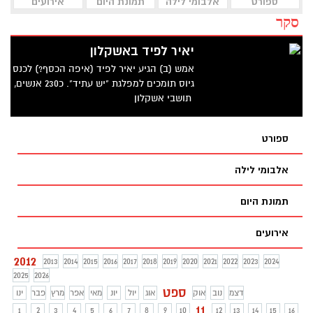
ספורט
אלבומי לילה
תמונת היום
אירועים
סקר
יאיר לפיד באשקלון
אמש (ב) הגיע יאיר לפיד (איפה הכסף?) לכנס
גיוס תומכים למפלגת "יש עתיד". כ230 אנשים,
תושבי אשקלון
ספורט
אלבומי לילה
תמונת היום
אירועים
2012
2013
2014
2015
2016
2017
2018
2019
2020
2021
2022
2023
2024
2025
2026
ספט
דצמ
נוב
אוק
אוג
יול
יונ
מאי
אפר
מרץ
פבר
ינו
11
1
2
3
4
5
6
7
8
9
10
12
13
14
15
16