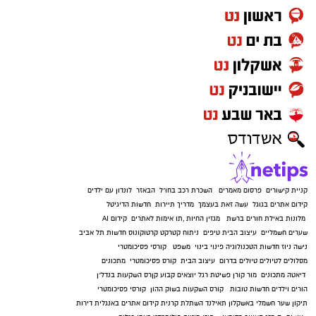
קניית קישורים
פרסום מאמרים
השכרת רכב בחו"ל
הבאזר
לונדון עם ילדים
קידום אתרים בגוגל
עשה זאת בעצמך
מדריך תיירות
חדשות הדיגיטל
מלונות באילת
חורים ברשת
מגזין החיות
,
תו אימות לאתרים
קידום AI
שערים חשמליים
עיצוב הבית
טיפים
ניתוח קטרקט
קרטוקונוס
חדשות תל אביב
נישה ניוז
חדשות הטכנולוגיה
פינוי בינוי
משפט
קורסי פסיכומטרי
מסלולים לטיולים
טיולים בדרום
עיצוב הבית
קורס פסיכומטרי
מתכונים
דיאטה
מתכונים
מור קורן
פשיטת רגל
יוצאים קבוע
קןרס השקעות בנדל"ן
הורים וילדים
חדשות טובות
קורס השקעות בשוק ההון
קורסי פסיכומטרי
תיקון שער חשמלי באשקלון
תאילנד
השתלת קרנית
קידום אתרים באנגלית
דירות