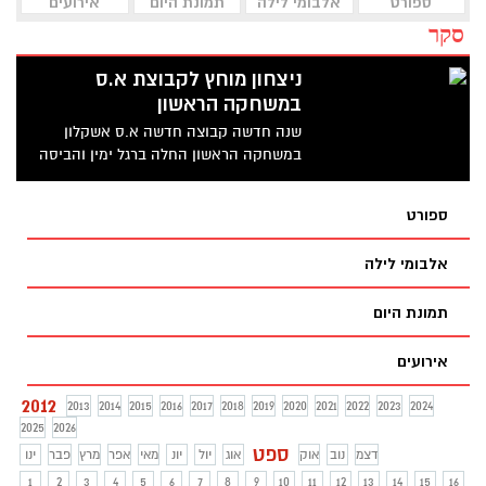
ספורט
אלבומי לילה
תמונת היום
אירועים
סקר
ניצחון מוחץ לקבוצת א.ס
במשחקה הראשון
שנה חדשה קבוצה חדשה א.ס אשקלון
במשחקה הראשון החלה ברגל ימין והביסה
את צעירי אלמחדי בליגה ג
ספורט
אלבומי לילה
תמונת היום
אירועים
2012
2013
2014
2015
2016
2017
2018
2019
2020
2021
2022
2023
2024
2025
2026
ספט
דצמ
נוב
אוק
אוג
יול
יונ
מאי
אפר
מרץ
פבר
ינו
1
2
3
4
5
6
7
8
9
10
11
12
13
14
15
16