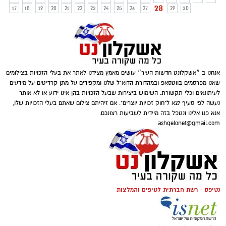
28
17
18
19
20
21
22
23
24
25
26
27
29
30
אנחנו ב ״אשקלונט חדשות העיר״ עושים מאמץ מצידנו לאתר את בעלי הזכויות בצילומים
שאנו מפרסמים בווטסאפ ובמהדורת הדוא"ל שלנו ומקפידים על מתן קרדיטים על מידעים
לעיתונאים וכלי תקשורת. השימוש ביצירות שבעל הזכויות בהן אינו ידוע או לא אותר
נעשה לפי סעיף 27א ל"חוק זכויות יוצרים". אם זיהיתם צילום שאתם בעלי הזכויות שלו,
אנא פנו אלינו ונטפל בזה מיידית לשביעות רצונכם.
ashqelonet@gmail.com
נטיפס - רשת חברתית לטיפים והמלצות