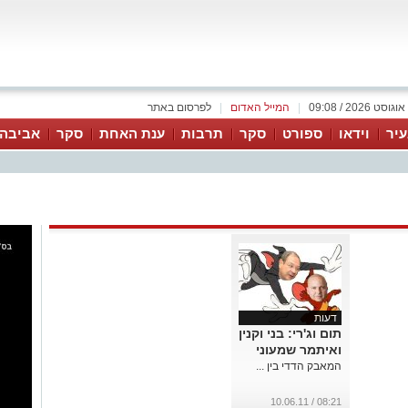
|
המייל האדום
|
לפרסום באתר
יר
וידאו
ספורט
סקר
תרבות
ענת האחת
סקר
אביבה 
דעות
תום וג'רי: בני וקנין
ואיתמר שמעוני
המאבק הדדי בין ...
08:21 / 10.06.11