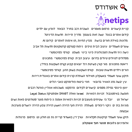
קניית קישורים
פרסום מאמרים
השכרת רכב בחו"ל
הבאזר
לונדון עם ילדים
קידום אתרים בגוגל
עשה זאת בעצמך
מדריך תיירות
חדשות הדיגיטל
מלונות באילת
חורים ברשת
מגזין החיות
,
תו אימות לאתרים
קידום AI
שערים חשמליים
עיצוב הבית
טיפים
ניתוח קטרקט
קרטוקונוס
חדשות תל אביב
נישה ניוז
חדשות הטכנולוגיה
פינוי בינוי
משפט
קורסי פסיכומטרי
מסלולים לטיולים
טיולים בדרום
עיצוב הבית
קורס פסיכומטרי
מתכונים
דיאטה
מתכונים
מור קורן
פשיטת רגל
יוצאים קבוע
קןרס השקעות בנדל"ן
הורים וילדים
חדשות טובות
קורס השקעות בשוק ההון
קורסי פסיכומטרי
תיקון שער חשמלי באשקלון
תאילנד
השתלת קרנית
קידום אתרים באנגלית
דירות
עין יבשה
מזג האוויר בדובאי
חוזי ביטוח
פולימרקט
כאבי רגלים
יועץ פיננסי
גמילה מסמים
קישורים לקידום
פרפקטו
משכנתא אונליין
פורטל רכבים
חופשה באיסטנבול
זכויות רפואיות
Israel
וואלה SMART
אסתטיקה
Legal Status
ישראל נט
יובל גז
שטיחים מעוצבים
זכויות רפואיות
אומגה 3
פיתוח מוצר
סטודנטים
פאות נשים
מוניות בת ים
ניקוי ריפודים
משתלה
הזירה חוף
הזירה ראשון
הזירה צפון
הזירה ירושלים
מערכות
אבטחה
תיקן שער חשמלי
קרקעות חקלאיות
עורך דין באשדוד
קריית גת נט
חולון נט
פרסום
פרגולות
גלובוס סנטר חוף אשקלון
אלומיניום