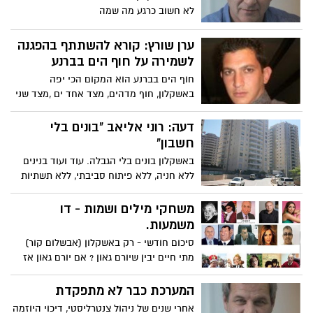
לא חשוב כרגע מה שמה
ערן שורץ: קורא להשתתף בהפגנה
לשמירה על חוף הים בברנע
חוף הים בברנע הוא המקום הכי יפה
באשקלון, חוף מדהים, מצד אחד ים ,מצד שני
המצוק שהוא מהיפים במזרח
דעה: רוני אליאב "בונים בלי
חשבון"
באשקלון בונים בלי הגבלה. עוד ועוד בנינים
ללא חניה, ללא פיתוח סביבתי, ללא תשתיות
מתאימות, ללא פתיחת
משחקי מילים ושמות - דו
משמעות.
סיכום חודשי - רק באשקלון (אבשלום קור)
מתי חיים יבין שיורם גאון ? אם יורם גאון אז
אריק איינשטיין
המערכת כבר לא מתפקדת
אחרי שנים של ניהול צנטרליסטי, דיכוי היוזמה