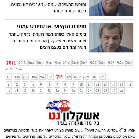
וחופש החשיבה, שנים של ערכים לא נכונים,
דיבור גבוהה גבוהה
ספורט מקצועי או ספורט עממי
בימים האלו כשהאדמה רועדת ונדמה שיותר
ויותר מאזרחי אשקלון מבינים מי הם נכבדי
העיר ומה הם בעצם רוצים
2011
2012
2013
2014
2015
2016
2017
2018
2019
2020
2021
2022
2023
2024
2025
2026
יול
דצמ
נוב
אוק
ספט
אוג
יונ
מאי
אפר
מרץ
פבר
ינו
1
2
3
4
5
6
7
8
9
10
11
12
13
14
15
16
17
18
19
20
21
22
23
24
25
26
27
28
29
30
31
אנחנו ב ״אשקלונט חדשות העיר״ עושים מאמץ מצידנו לאתר את בעלי הזכויות בצילומים
שאנו מפרסמים בווטסאפ ובמהדורת הדוא"ל שלנו ומקפידים על מתן קרדיטים על מידעים