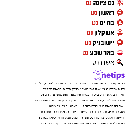
קניית קישורים
פרסום מאמרים
השכרת רכב בחו"ל
הבאזר
לונדון עם ילדים
קידום אתרים בגוגל
עשה זאת בעצמך
מדריך תיירות
חדשות הדיגיטל
מלונות באילת
חורים ברשת
מגזין החיות
,
תו אימות לאתרים
קידום AI
שערים חשמליים
עיצוב הבית
טיפים
ניתוח קטרקט
קרטוקונוס
חדשות תל אביב
נישה ניוז
חדשות הטכנולוגיה
פינוי בינוי
משפט
קורסי פסיכומטרי
מסלולים לטיולים
טיולים בדרום
עיצוב הבית
קורס פסיכומטרי
מתכונים
דיאטה
מתכונים
מור קורן
פשיטת רגל
יוצאים קבוע
קןרס השקעות בנדל"ן
הורים וילדים
חדשות טובות
קורס השקעות בשוק ההון
קורסי פסיכומטרי