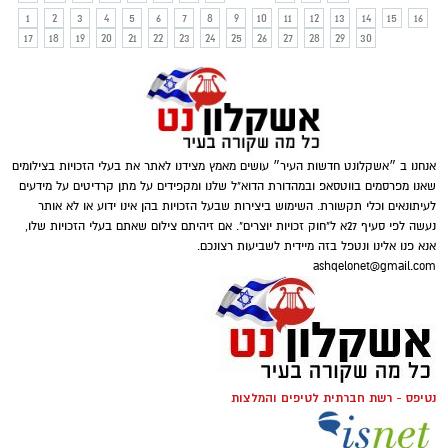
1
2
3
4
5
6
7
8
9
10
11
12
13
14
15
16
17
18
19
20
21
22
23
24
25
26
27
28
29
30
אנחנו ב ״אשקלונט חדשות העיר״ עושים מאמץ מצידנו לאתר את בעלי הזכויות בצילומים
שאנו מפרסמים בווטסאפ ובמהדורת הדוא"ל שלנו ומקפידים על מתן קרדיטים על מידעים
לעיתונאים וכלי תקשורת. השימוש ביצירות שבעל הזכויות בהן אינו ידוע או לא אותר
נעשה לפי סעיף 27א ל"חוק זכויות יוצרים". אם זיהיתם צילום שאתם בעלי הזכויות שלו,
אנא פנו אלינו ונטפל בזה מיידית לשביעות רצונכם.
ashqelonet@gmail.com
נטיפס - רשת חברתית לטיפים והמלצות