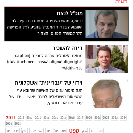
דעות
מנכ"ל לנצח
שמועה ממש מצחיקה מסתובבת בעיר. לפי
השמועה בן דוד המנכ"ל שהגיע לגיל הפרישה
הלך למשרד הפנים והצהיר
דירה להשכיר
מחאת האוהלים עברה למרינה [caption
id="attachment_13514" align="alignright"
width="150"
וידוי של "עבריינית" אשקלונית
הנה סיפור עגום של האישה שהובא ע"י
המציאות הישראלית למצב ייאוש. וידוי של
עבריינית אני, דונסקי,
2011
2012
2013
2014
2015
2016
2017
2018
2019
2020
2021
2022
2023
2024
2025
2026
ספט
דצמ
נוב
אוק
אוג
יול
יונ
מאי
אפר
מרץ
פבר
ינו