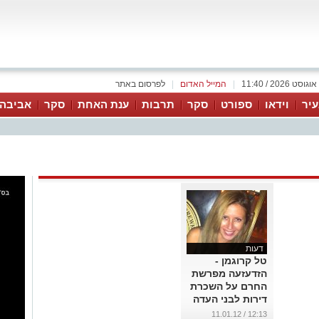
|
המייל האדום
|
לפרסום באתר
יר
וידאו
ספורט
סקר
תרבות
ענת האחת
סקר
אביבה 
דעות
טל קרוגמן -
הזדעזעה מפרשת
החרם על השכרת
דירות לבני העדה
האתיופית
12:13 / 11.01.12