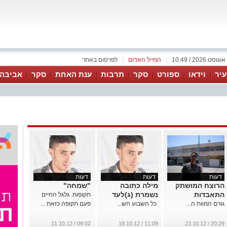
|
המייל האדום
|
לפרסום באתר
יר
וידאו
ספורט
סקר
תרבות
ענת האחת
סקר
אביבה 
דעות
דעות
דעות
הרוצח המושתק
מילה כתובה
"שמחה"
התאבדות
נשמרת (ג)לעד
תקופות. גלגל החיים
גורם המוות ה...
כל השבוע חש...
פעם תקופה כזאת ...
09:02 / 11.10.12
11:09 / 18.10.12
20:29 / 23.10.12