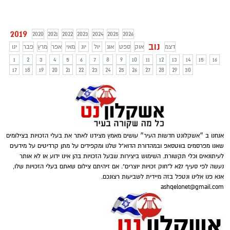
2019
2020
2021
2022
2023
2024
2025
2026
נוב
דצמ
אוק
ספט
אוג
יול
יונ
מאי
אפר
מרץ
פבר
ינו
1
2
3
4
5
6
7
8
9
10
11
12
13
14
15
16
17
18
19
20
21
22
23
24
25
26
27
28
29
30
אנחנו ב ״אשקלונט חדשות העיר״ עושים מאמץ מצידנו לאתר את בעלי הזכויות בצילומים
שאנו מפרסמים בווטסאפ ובמהדורת הדוא"ל שלנו ומקפידים על מתן קרדיטים על מידעים
לעיתונאים וכלי תקשורת. השימוש ביצירות שבעל הזכויות בהן אינו ידוע או לא אותר
נעשה לפי סעיף 27א ל"חוק זכויות יוצרים". אם זיהיתם צילום שאתם בעלי הזכויות שלו,
אנא פנו אלינו ונטפל בזה מיידית לשביעות רצונכם.
ashqelonet@gmail.com