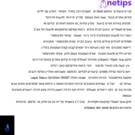
קניית קישורים
פרסום מאמרים
השכרת רכב בחו"ל
הבאזר
לונדון עם ילדים
קידום אתרים בגוגל
עשה זאת בעצמך
מדריך תיירות
חדשות הדיגיטל
מלונות באילת
חורים ברשת
מגזין החיות
,
תו אימות לאתרים
קידום AI
שערים חשמליים
עיצוב הבית
טיפים
ניתוח קטרקט
קרטוקונוס
חדשות תל אביב
נישה ניוז
חדשות הטכנולוגיה
פינוי בינוי
משפט
קורסי פסיכומטרי
מסלולים לטיולים
טיולים בדרום
עיצוב הבית
קורס פסיכומטרי
מתכונים
דיאטה
מתכונים
מור קורן
פשיטת רגל
יוצאים קבוע
קןרס השקעות בנדל"ן
הורים וילדים
חדשות טובות
קורס השקעות בשוק ההון
קורסי פסיכומטרי
תיקון שער חשמלי באשקלון
תאילנד
השתלת קרנית
קידום אתרים באנגלית
דירות
עין יבשה
מזג האוויר בדובאי
חוזי ביטוח
פולימרקט
כאבי רגלים
יועץ פיננסי
גמילה מסמים
קישורים לקידום
פרפקטו
משכנתא אונליין
פורטל רכבים
חופשה באיסטנבול
זכויות רפואיות
Israel
וואלה SMART
אסתטיקה
Legal Status
ישראל נט
יובל גז
שטיחים מעוצבים
זכויות רפואיות
אומגה 3
פיתוח מוצר
סטודנטים
פאות נשים
מוניות בת ים
ניקוי ריפודים
משתלה
הזירה חוף
הזירה ראשון
הזירה צפון
הזירה ירושלים
מערכות
אבטחה
תיקן שער חשמלי
קרקעות חקלאיות
עורך דין באשדוד
קריית גת נט
חולון נט
פרסום
פרגולות
גלובוס סנטר חוף אשקלון
אלומיניום