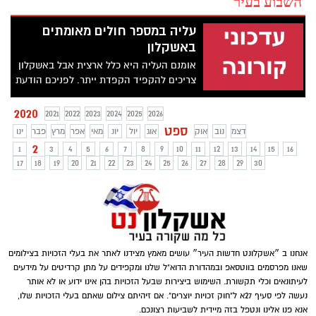
השבוע בעיר
עליה במספר חולים מאומתים
באשקלון
אומנם העליה היא כלל ארצית אבל באשקלון
צריכים להקפיד הקפדת ייתר. לפניכם הודעת
העירייה בנושא
2020
2021
2022
2023
2024
2025
2026
ספט
דצמ
נוב
אוק
אוג
יול
יונ
מאי
אפר
מרץ
פבר
ינו
2
1
3
4
5
6
7
8
9
10
11
12
13
14
15
16
17
18
19
20
21
22
23
24
25
26
27
28
29
30
אנחנו ב ״אשקלונט חדשות העיר״ עושים מאמץ מצידנו לאתר את בעלי הזכויות בצילומים
שאנו מפרסמים בווטסאפ ובמהדורת הדוא"ל שלנו ומקפידים על מתן קרדיטים על מידעים
לעיתונאים וכלי תקשורת. השימוש ביצירות שבעל הזכויות בהן אינו ידוע או לא אותר
נעשה לפי סעיף 27א ל"חוק זכויות יוצרים". אם זיהיתם צילום שאתם בעלי הזכויות שלו,
אנא פנו אלינו ונטפל בזה מיידית לשביעות רצונכם.