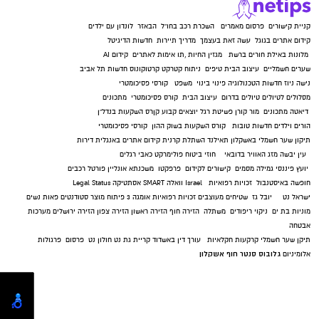
קניית קישורים
פרסום מאמרים
השכרת רכב בחו"ל
הבאזר
לונדון עם ילדים
קידום אתרים בגוגל
עשה זאת בעצמך
מדריך תיירות
חדשות הדיגיטל
מלונות באילת
חורים ברשת
מגזין החיות
,
תו אימות לאתרים
קידום AI
שערים חשמליים
עיצוב הבית
טיפים
ניתוח קטרקט
קרטוקונוס
חדשות תל אביב
נישה ניוז
חדשות הטכנולוגיה
פינוי בינוי
משפט
קורסי פסיכומטרי
מסלולים לטיולים
טיולים בדרום
עיצוב הבית
קורס פסיכומטרי
מתכונים
דיאטה
מתכונים
מור קורן
פשיטת רגל
יוצאים קבוע
קןרס השקעות בנדל"ן
הורים וילדים
חדשות טובות
קורס השקעות בשוק ההון
קורסי פסיכומטרי
תיקון שער חשמלי באשקלון
תאילנד
השתלת קרנית
קידום אתרים באנגלית
דירות
עין יבשה
מזג האוויר בדובאי
חוזי ביטוח
פולימרקט
כאבי רגלים
יועץ פיננסי
גמילה מסמים
קישורים לקידום
פרפקטו
משכנתא אונליין
פורטל רכבים
חופשה באיסטנבול
זכויות רפואיות
Israel
וואלה SMART
אסתטיקה
Legal Status
ישראל נט
יובל גז
שטיחים מעוצבים
זכויות רפואיות
אומגה 3
פיתוח מוצר
סטודנטים
פאות נשים
מוניות בת ים
ניקוי ריפודים
משתלה
הזירה חוף
הזירה ראשון
הזירה צפון
הזירה ירושלים
מערכות
אבטחה
תיקן שער חשמלי
קרקעות חקלאיות
עורך דין באשדוד
קריית גת נט
חולון נט
פרסום
פרגולות
גלובוס סנטר חוף אשקלון
אלומיניום