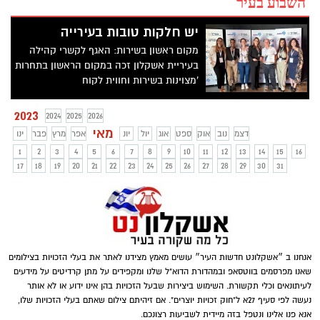
השבוע בעיר
יש חלקות טובות בעירייה
מקום ראשון בשירות: האגף לקשרי קהילה
בעיריית אשקלון זכה במקום הראשון בתחרות
'מצוינות בשירות וחווית לקוח
2023
2024
2025
2026
מאי
דצמ
נוב
אוק
ספט
אוג
יול
יונ
אפר
מרץ
פבר
ינו
1
2
3
4
5
6
7
8
9
10
11
12
13
14
15
16
17
18
19
20
21
22
23
24
25
26
27
28
29
30
31
אנחנו ב ״אשקלונט חדשות העיר״ עושים מאמץ מצידנו לאתר את בעלי הזכויות בצילומים
שאנו מפרסמים בווטסאפ ובמהדורת הדוא"ל שלנו ומקפידים על מתן קרדיטים על מידעים
לעיתונאים וכלי תקשורת. השימוש ביצירות שבעל הזכויות בהן אינו ידוע או לא אותר
נעשה לפי סעיף 27א ל"חוק זכויות יוצרים". אם זיהיתם צילום שאתם בעלי הזכויות שלו,
אנא פנו אלינו ונטפל בזה מיידית לשביעות רצונכם.