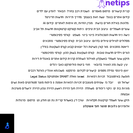
קניית קישורים
פרסום מאמרים
השכרת רכב בחו"ל
הבאזר
לונדון עם ילדים
קידום אתרים בגוגל
עשה זאת בעצמך
מדריך תיירות
חדשות הדיגיטל
מלונות באילת
חורים ברשת
מגזין החיות
,
תו אימות לאתרים
קידום AI
שערים חשמליים
עיצוב הבית
טיפים
ניתוח קטרקט
קרטוקונוס
חדשות תל אביב
נישה ניוז
חדשות הטכנולוגיה
פינוי בינוי
משפט
קורסי פסיכומטרי
מסלולים לטיולים
טיולים בדרום
עיצוב הבית
קורס פסיכומטרי
מתכונים
דיאטה
מתכונים
מור קורן
פשיטת רגל
יוצאים קבוע
קןרס השקעות בנדל"ן
הורים וילדים
חדשות טובות
קורס השקעות בשוק ההון
קורסי פסיכומטרי
תיקון שער חשמלי באשקלון
תאילנד
השתלת קרנית
קידום אתרים באנגלית
דירות
עין יבשה
מזג האוויר בדובאי
חוזי ביטוח
פולימרקט
כאבי רגלים
יועץ פיננסי
גמילה מסמים
קישורים לקידום
פרפקטו
משכנתא אונליין
פורטל רכבים
חופשה באיסטנבול
זכויות רפואיות
Israel
וואלה SMART
אסתטיקה
Legal Status
ישראל נט
יובל גז
שטיחים מעוצבים
זכויות רפואיות
אומגה 3
פיתוח מוצר
סטודנטים
פאות נשים
מוניות בת ים
ניקוי ריפודים
משתלה
הזירה חוף
הזירה ראשון
הזירה צפון
הזירה ירושלים
מערכות
אבטחה
תיקן שער חשמלי
קרקעות חקלאיות
עורך דין באשדוד
קריית גת נט
חולון נט
פרסום
פרגולות
גלובוס סנטר חוף אשקלון
אלומיניום