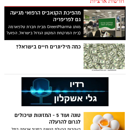
חדשות ארציות
מהפיכת הקנאביס הרפואי מגיעה
גם לפריפריה
מותג GreenPharma מבית חברת טלפארמה
(בית המרקחת המקוון הגדול בישראל, הפועל
יותר מ 20 שנים), מביא בשורה ייחודית
למטופלי הקנאביס הרפואי בישראל ובמיוחד
כמה מיליונרים חיים בישראל?
למטופלים בפריפרייה.
טונה ועוד 5 - המזונות שיכולים
לגרום להרעלה
בעקבות הרעלת הטונה בסניף ארומה בתל