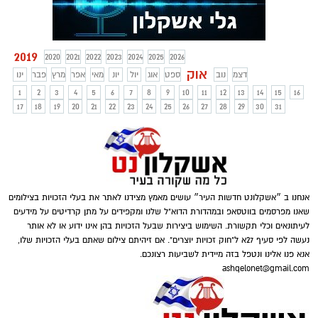
באפליקציה. וואטסאפ תיקנה את החולשה
ולא ידוע אם נעשה בה שימוש לרעה.
2019
2020
2021
2022
2023
2024
2025
2026
אוק
דצמ
נוב
ספט
אוג
יול
יונ
מאי
אפר
מרץ
פבר
ינו
1
2
3
4
5
6
7
8
9
10
11
12
13
14
15
16
17
18
19
20
21
22
23
24
25
26
27
28
29
30
31
אנחנו ב ״אשקלונט חדשות העיר״ עושים מאמץ מצידנו לאתר את בעלי הזכויות בצילומים
שאנו מפרסמים בווטסאפ ובמהדורת הדוא"ל שלנו ומקפידים על מתן קרדיטים על מידעים
לעיתונאים וכלי תקשורת. השימוש ביצירות שבעל הזכויות בהן אינו ידוע או לא אותר
נעשה לפי סעיף 27א ל"חוק זכויות יוצרים". אם זיהיתם צילום שאתם בעלי הזכויות שלו,
אנא פנו אלינו ונטפל בזה מיידית לשביעות רצונכם.
ashqelonet@gmail.com