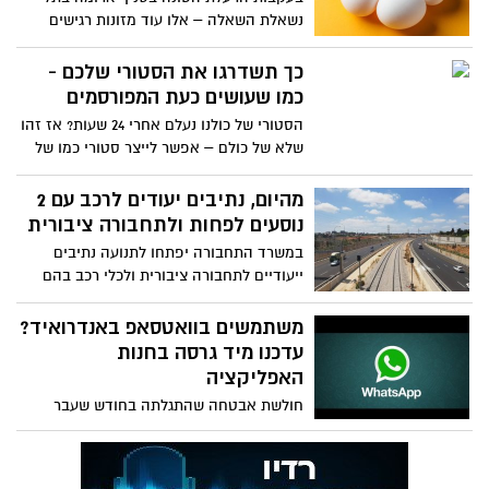
נשאלת השאלה – אלו עוד מזונות רגישים
מאוד לתנאים סביבתיים ועשויים להיות
מקולקלים? 5 מזונות שנמצאים בסיכון גבוה
כך תשדרגו את הסטורי שלכם -
להיווצרות הרעלת מזון כאשר תנאי
כמו שעושים כעת המפורסמים
ההכנה/אחסון/שימור שלהם אינם תקינים.
הסטורי של כולנו נעלם אחרי 24 שעות? אז זהו
שלא של כולם – אפשר לייצר סטורי כמו של
המפורסמים באמצעות פיצ'ר ה"סטורי
היילייטס" - שמאפשר לנו להציג לראווה
מהיום, נתיבים יעודים לרכב עם 2
סטוריז מוצלחים במיוחד, כאלה שהיו
נוסעים לפחות ולתחבורה ציבורית
פופולריים וזכו להרבה צפיות, וגם כאלה
במשרד התחבורה יפתחו לתנועה נתיבים
שעדין רלוונטיים. אפשר אפילו לייצר את
ייעודיים לתחבורה ציבורית ולכלי רכב בהם
ההיילייטס לפי נושאים, לתת כותרות מעניינות
שני נוסעים לפחות (נהג ונוסע). כמו כן, משרד
ולמשוך באופן הזה עוד עוקבים לפרופיל
התחבורה תגבר באופן משמעותי את קווי
משתמשים בוואטסאפ באנדרואיד?
התחבורה הציבורית לתל אביב וממנה
עדכנו מיד גרסה בחנות
בכבישים 2 ו-20. מדובר בקווים לאשדוד,
האפליקציה
רחובות, הוד השרון, ראשון לציון, נתניה,
חולשת אבטחה שהתגלתה בחודש שעבר
הרצליה, רעננה וכפר סבא . מטרת המיזם היא
ונחשפה ביממה האחרונה אפשרה לתוקפים
לעודד נוסעים לזנוח את הרכב הפרטי ולעבור
לשלוח למשתמשים GIF זדוני ובאמצעותו
לנסיעה שיתופית ולתחבורה ציבורית
לקבל גישה לקבצים ולהודעות שלהם