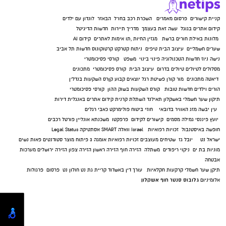
קניית קישורים
פרסום מאמרים
השכרת רכב בחו"ל
הבאזר
לונדון עם ילדים
קידום אתרים בגוגל
עשה זאת בעצמך
מדריך תיירות
חדשות הדיגיטל
מלונות באילת
חורים ברשת
מגזין החיות
,
תו אימות לאתרים
קידום AI
שערים חשמליים
עיצוב הבית
טיפים
ניתוח קטרקט
קרטוקונוס
חדשות תל אביב
נישה ניוז
חדשות הטכנולוגיה
פינוי בינוי
משפט
קורסי פסיכומטרי
מסלולים לטיולים
טיולים בדרום
עיצוב הבית
קורס פסיכומטרי
מתכונים
דיאטה
מתכונים
מור קורן
פשיטת רגל
יוצאים קבוע
קןרס השקעות בנדל"ן
הורים וילדים
חדשות טובות
קורס השקעות בשוק ההון
קורסי פסיכומטרי
תיקון שער חשמלי באשקלון
תאילנד
השתלת קרנית
קידום אתרים באנגלית
דירות
עין יבשה
מזג האוויר בדובאי
חוזי ביטוח
פולימרקט
כאבי רגלים
יועץ פיננסי
גמילה מסמים
קישורים לקידום
פרפקטו
משכנתא אונליין
פורטל רכבים
חופשה באיסטנבול
זכויות רפואיות
Israel
וואלה SMART
אסתטיקה
Legal Status
ישראל נט
יובל גז
שטיחים מעוצבים
זכויות רפואיות
אומגה 3
פיתוח מוצר
סטודנטים
פאות נשים
מוניות בת ים
ניקוי ריפודים
משתלה
הזירה חוף
הזירה ראשון
הזירה צפון
הזירה ירושלים
מערכות
אבטחה
תיקן שער חשמלי
קרקעות חקלאיות
עורך דין באשדוד
קריית גת נט
חולון נט
פרסום
פרגולות
גלובוס סנטר חוף אשקלון
אלומיניום