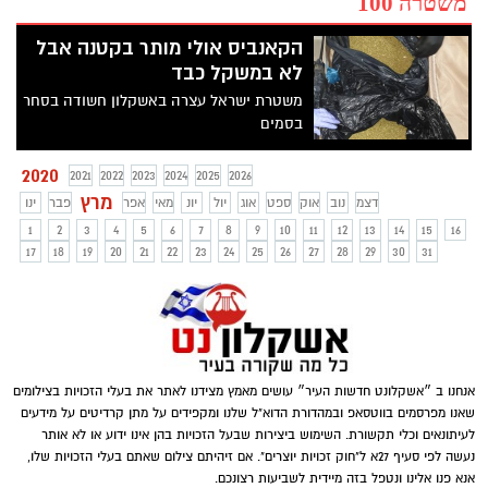
משטרה 100
הקאנביס אולי מותר בקטנה אבל
לא במשקל כבד
משטרת ישראל עצרה באשקלון חשודה בסחר
בסמים
2020
2021
2022
2023
2024
2025
2026
מרץ
דצמ
נוב
אוק
ספט
אוג
יול
יונ
מאי
אפר
פבר
ינו
1
2
3
4
5
6
7
8
9
10
11
12
13
14
15
16
17
18
19
20
21
22
23
24
25
26
27
28
29
30
31
אנחנו ב ״אשקלונט חדשות העיר״ עושים מאמץ מצידנו לאתר את בעלי הזכויות בצילומים
שאנו מפרסמים בווטסאפ ובמהדורת הדוא"ל שלנו ומקפידים על מתן קרדיטים על מידעים
לעיתונאים וכלי תקשורת. השימוש ביצירות שבעל הזכויות בהן אינו ידוע או לא אותר
נעשה לפי סעיף 27א ל"חוק זכויות יוצרים". אם זיהיתם צילום שאתם בעלי הזכויות שלו,
אנא פנו אלינו ונטפל בזה מיידית לשביעות רצונכם.