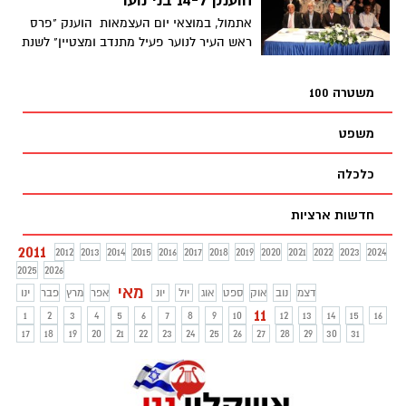
הוענק ל-14 בני נוער
אתמול, במוצאי יום העצמאות הוענק "פרס
ראש העיר לנוער פעיל מתנדב ומצטיין" לשנת
תש"עא. בני הנוער
משטרה 100
משפט
כלכלה
חדשות ארציות
2011
2012
2013
2014
2015
2016
2017
2018
2019
2020
2021
2022
2023
2024
2025
2026
מאי
דצמ
נוב
אוק
ספט
אוג
יול
יונ
אפר
מרץ
פבר
ינו
11
1
2
3
4
5
6
7
8
9
10
12
13
14
15
16
17
18
19
20
21
22
23
24
25
26
27
28
29
30
31