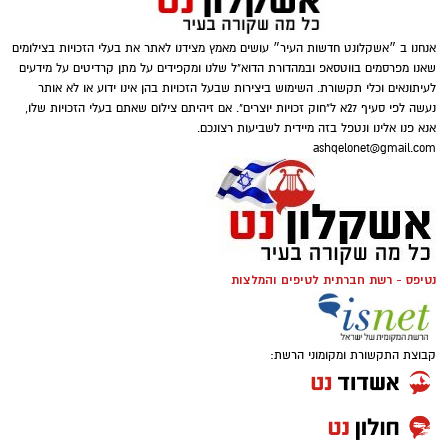
אנחנו ב ״אשקלונט חדשות העיר״ עושים מאמץ מצידנו לאתר את בעלי הזכויות בצילומים
שאנו מפרסמים בווטסאפ ובמהדורת הדוא"ל שלנו ומקפידים על מתן קרדיטים על מידעים
לעיתונאים וכלי תקשורת. השימוש ביצירות שבעל הזכויות בהן אינו ידוע או לא אותר
נעשה לפי סעיף 27א ל"חוק זכויות יוצרים". אם זיהיתם צילום שאתם בעלי הזכויות שלו,
אנא פנו אלינו ונטפל בזה מיידית לשביעות רצונכם.
ashqelonet@gmail.com
נטיפס - רשת חברתית לטיפים והמלצות
קבוצת התקשורת ומקומוני הרשת: