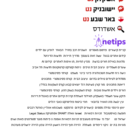
קניית קישורים
פרסום מאמרים
השכרת רכב בחו"ל
הבאזר
לונדון עם ילדים
קידום אתרים בגוגל
עשה זאת בעצמך
מדריך תיירות
חדשות הדיגיטל
מלונות באילת
חורים ברשת
מגזין החיות
,
תו אימות לאתרים
קידום AI
שערים חשמליים
עיצוב הבית
טיפים
ניתוח קטרקט
קרטוקונוס
חדשות תל אביב
נישה ניוז
חדשות הטכנולוגיה
פינוי בינוי
משפט
קורסי פסיכומטרי
מסלולים לטיולים
טיולים בדרום
עיצוב הבית
קורס פסיכומטרי
מתכונים
דיאטה
מתכונים
מור קורן
פשיטת רגל
יוצאים קבוע
קןרס השקעות בנדל"ן
הורים וילדים
חדשות טובות
קורס השקעות בשוק ההון
קורסי פסיכומטרי
תיקון שער חשמלי באשקלון
תאילנד
השתלת קרנית
קידום אתרים באנגלית
דירות
עין יבשה
מזג האוויר בדובאי
חוזי ביטוח
פולימרקט
כאבי רגלים
יועץ פיננסי
גמילה מסמים
קישורים לקידום
פרפקטו
משכנתא אונליין
פורטל רכבים
חופשה באיסטנבול
זכויות רפואיות
Israel
וואלה SMART
אסתטיקה
Legal Status
ישראל נט
יובל גז
שטיחים מעוצבים
זכויות רפואיות
אומגה 3
פיתוח מוצר
סטודנטים
פאות נשים
מוניות בת ים
ניקוי ריפודים
משתלה
הזירה חוף
הזירה ראשון
הזירה צפון
הזירה ירושלים
מערכות