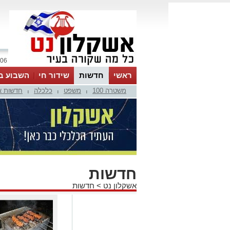
06 אוגוסט 2026 / 09:57
ראשי
חדשות
שידור חי
השבוע ב
משטרה 100
משפט
כלכלה
חדשות א
|
|
|
חדשות
אשקלון נט
>
חדשות