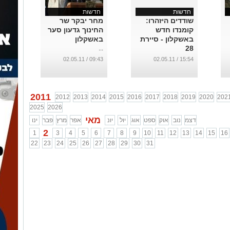
חדשות
חדשות
שודדים היזהרו:
מחר יבקר שר
קומנדו חדש
החינוך גדעון סער
באשקלון - סיירת
באשקלון
28
...
...
09:43 / 02.05.11
15:54 / 02.05.11
2011
2012
2013
2014
2015
2016
2017
2018
2019
2020
202
2025
2026
מאי
דצמ
נוב
אוק
ספט
אוג
יול
יונ
אפר
מרץ
פבר
ינו
2
1
3
4
5
6
7
8
9
10
11
12
13
14
15
16
22
23
24
25
26
27
28
29
30
31