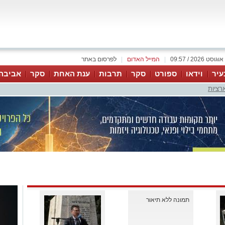
|
המייל האדום
|
לפרסום באתר
עיר
וידאו
ספורט
סקר
תרבות
ענת האחת
סקר
אביבה
רציות