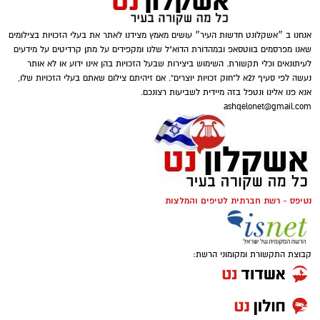
אנחנו ב ״אשקלונט חדשות העיר״ עושים מאמץ מצידנו לאתר את בעלי הזכויות בצילומים
שאנו מפרסמים בווטסאפ ובמהדורת הדוא"ל שלנו ומקפידים על מתן קרדיטים על מידעים
לעיתונאים וכלי תקשורת. השימוש ביצירות שבעל הזכויות בהן אינו ידוע או לא אותר
נעשה לפי סעיף 27א ל"חוק זכויות יוצרים". אם זיהיתם צילום שאתם בעלי הזכויות שלו,
אנא פנו אלינו ונטפל בזה מיידית לשביעות רצונכם.
ashqelonet@gmail.com
נטיפס - רשת חברתית לטיפים והמלצות
קבוצת התקשורת ומקומוני הרשת: