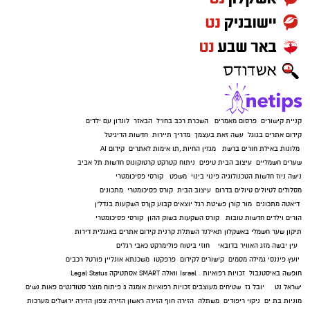
קניית קישורים
פרסום מאמרים
השכרת רכב בחו"ל
הבאזר
לונדון עם ילדים
קידום אתרים בגוגל
עשה זאת בעצמך
מדריך תיירות
חדשות הדיגיטל
מלונות באילת
חורים ברשת
מגזין החיות
,
תו אימות לאתרים
קידום AI
שערים חשמליים
עיצוב הבית
טיפים
ניתוח קטרקט
קרטוקונוס
חדשות תל אביב
נישה ניוז
חדשות הטכנולוגיה
פינוי בינוי
משפט
קורסי פסיכומטרי
מסלולים לטיולים
טיולים בדרום
עיצוב הבית
קורס פסיכומטרי
מתכונים
דיאטה
מתכונים
מור קורן
פשיטת רגל
יוצאים קבוע
קןרס השקעות בנדל"ן
הורים וילדים
חדשות טובות
קורס השקעות בשוק ההון
קורסי פסיכומטרי
תיקון שער חשמלי באשקלון
תאילנד
השתלת קרנית
קידום אתרים באנגלית
דירות
עין יבשה
מזג האוויר בדובאי
חוזי ביטוח
פולימרקט
כאבי רגלים
יועץ פיננסי
גמילה מסמים
קישורים לקידום
פרפקטו
משכנתא אונליין
פורטל רכבים
חופשה באיסטנבול
זכויות רפואיות
Israel
וואלה SMART
אסתטיקה
Legal Status
ישראל נט
יובל גז
שטיחים מעוצבים
זכויות רפואיות
אומגה 3
פיתוח מוצר
סטודנטים
פאות נשים
מוניות בת ים
ניקוי ריפודים
משתלה
הזירה חוף
הזירה ראשון
הזירה צפון
הזירה ירושלים
מערכות