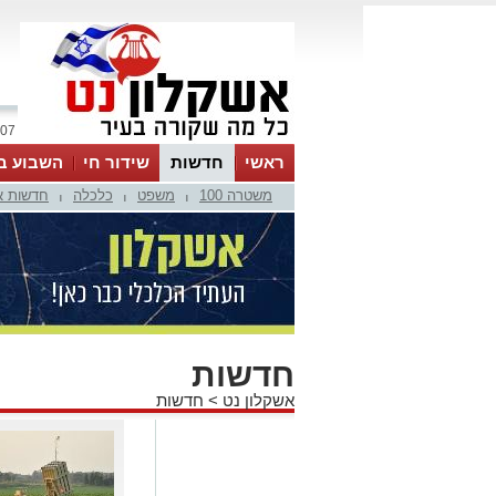
07 אוגוסט 2026 / 17:50
ראשי
חדשות
שידור חי
השבוע ב
משטרה 100
משפט
כלכלה
חדשות א
|
|
|
חדשות
אשקלון נט
>
חדשות