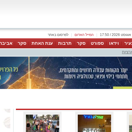
|
המייל האדום
|
לפרסום באתר
עיר
וידאו
ספורט
סקר
תרבות
ענת האחת
סקר
אביבה
רציות