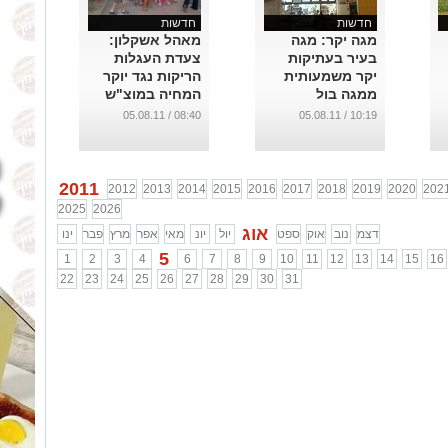
חדשות
חדשות
מגה יקר: מגה
מאהל אשקלון:
בעיר בעתיקות
צעדת העגלות
יקר משמעותית
הריקות נגד יוקר
ממגה בול
המחיה במוצ"ש
באפרידר
הקרוב
08:40 / 05.08.11
10:19 / 05.08.11
...
...
2011
2012
2013
2014
2015
2016
2017
2018
2019
2020
202
2025
2026
אוג
דצמ
נוב
אוק
ספט
יול
יונ
מאי
אפר
מרץ
פבר
ינו
5
1
2
3
4
6
7
8
9
10
11
12
13
14
15
16
22
23
24
25
26
27
28
29
30
31