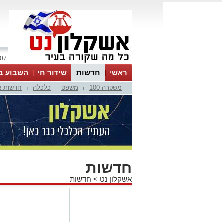
07 אוגוסט 2026 / 18:01
ראשי
חדשות
שידור חי
השבוע ב
משטרה 100
משפט
כלכלה
חדשות א
|
|
|
חדשות
אשקלון נט
>
חדשות