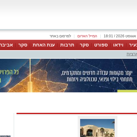
|
המייל האדום
|
לפרסום באתר
עיר
וידאו
ספורט
סקר
תרבות
ענת האחת
סקר
אביבה
רציות