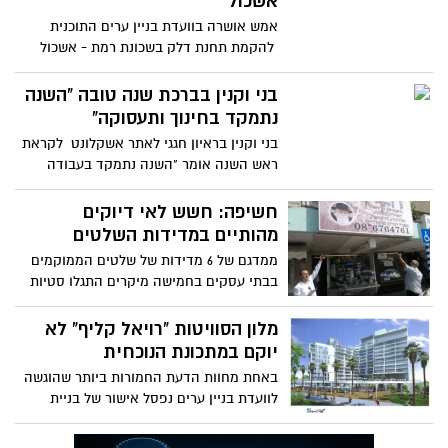
אשכול
אמש אושרה בוועדת בניין ערים התוכנית
להקמת תחנת דלק בשכונת רמת - אשכול
מול רחוב אבן חן בערך כ 30
בני וקנין בברכת שנה טובה "השנה
נתמקד בחינוך ותעסוקה"
בני וקנין בראיון חגגי לאתר אשקלונט לקראת
ראש השנה אומר "השנה נתמקד בעבודה
ובחינוך" רה"ע מה אתה
חשיפה: חשש לאי דיוקים
מהותיים במדידות השלטים
ממדגם של 6 מדידות של שלטים הממוקמים
בבתי עסקים בחמישה מיקרים התגלו סטיות
מאוד משמעותיות במדידות בכל
מלון הסוויטות "רויאל קליף" לא
יוקם במתכונת הנוכחית
באחת מחוות הדעת החמורות ביותר שהוגשה
לוועדת בניין ערים נפסל אישור של בניית
"מלון הסוויטות" מכל