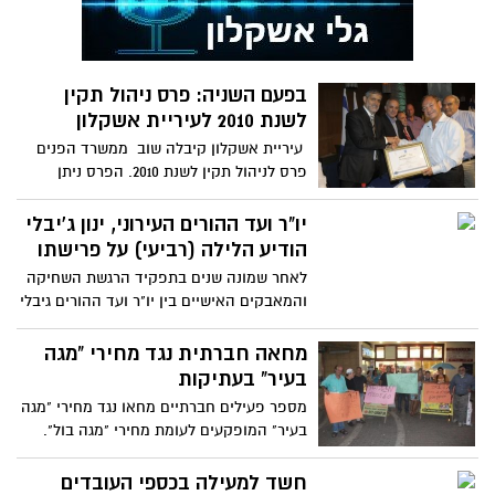
בפעם השניה: פרס ניהול תקין
לשנת 2010 לעיריית אשקלון
עיריית אשקלון קיבלה שוב ממשרד הפנים
פרס לניהול תקין לשנת 2010. הפרס ניתן
לעירייה על בסיס עמידה
יו"ר ועד ההורים העירוני, ינון ג'יבלי
הודיע הלילה (רביעי) על פרישתו
לאחר שמונה שנים בתפקיד הרגשת השחיקה
והמאבקים האישיים בין יו"ר ועד ההורים גיבלי
לראש העיר בני וקנין
מחאה חברתית נגד מחירי "מגה
בעיר" בעתיקות
מספר פעילים חברתיים מחאו נגד מחירי "מגה
בעיר" המופקעים לעומת מחירי "מגה בול".
כזכור לפני כחודש ערך
חשד למעילה בכספי העובדים