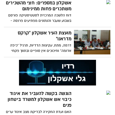
אשקלון במספרים: חצי מהשכירים
משתכרים פחות ממינימום
דוח הלשכה המרכזית לסטטיסטיקה פורסם
בשבוע שעבר והנתונים מפתיעים פרנסה -
השכירים משתכרים מעט
מועצת העיר אשקלון "קרקס
מדראנו"
דרמה, מתח, עקיצות הדדיות, תרגיל "כיפה
אדומה" וחיכוכים אין סופיים ובתווך פקחי
העירייה שישמשו
הוגשה בקשה להעביר את איגוד
כיבוי אש אשקלון למשרד ביטחון
פנים
האם ועדת החקירה לבדיקת מצב איגוד ערים