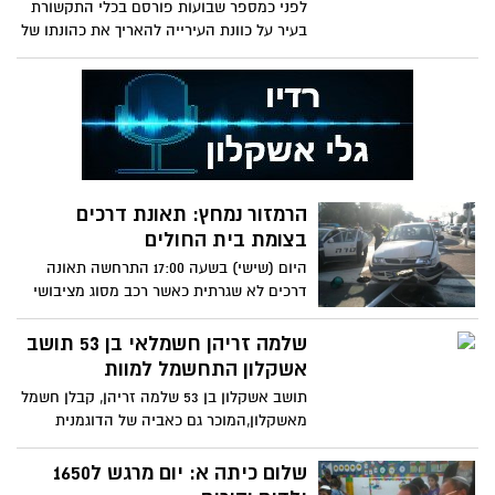
לפני כמספר שבועות פורסם בכלי התקשורת
בעיר על כוונת העירייה להאריך את כהונתו של
מנכ"ל העירייה אברהם
הרמזור נמחץ: תאונת דרכים
בצומת בית החולים
היום (שישי) בשעה 17:00 התרחשה תאונה
דרכים לא שגרתית כאשר רכב מסוג מציבושי
נהוג בידי אישה נסע
שלמה זריהן חשמלאי בן 53 תושב
אשקלון התחשמל למוות
תושב אשקלון בן 53 שלמה זריהן, קבלן חשמל
מאשקלון,המוכר גם כאביה של הדוגמנית
אוריה זריהן מצא את מותו
שלום כיתה א: יום מרגש ל1650