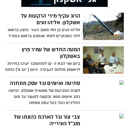
הרוג עקיף מירי הרקטות על
אשקלון: אליהו נעים
אליהו נעים בן ה79 תושב העיר נפצע בראשו
לפני כשבועיים לאחר שנחבט בראשו בממ"ד
שבביתו,לאחר הפציעה הוא
המטה החדש של עמיר פרץ
באשקלון
ביום שני הבא ה -12 לספטמבר יערכו בחירות
לראשות מפלגת העבודה. היום ( יום א') נפתח
באשקלון מטה
סחיטה ואיומים נגד עסק מתחרה
לשכת התביעות של משטרת אשקלון הגישה
כתב אישום חמור ובקשה למעצר עד תום
ההליכים כנגד בעל עסק שסחט
צבי צור נגד הארכת כהונתו של
מנכ"ל העירייה