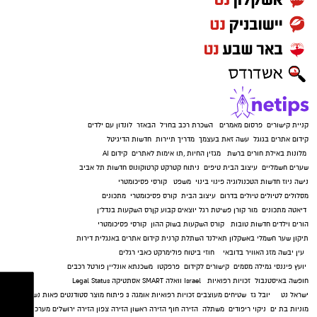
קניית קישורים
פרסום מאמרים
השכרת רכב בחו"ל
הבאזר
לונדון עם ילדים
קידום אתרים בגוגל
עשה זאת בעצמך
מדריך תיירות
חדשות הדיגיטל
מלונות באילת
חורים ברשת
מגזין החיות
,
תו אימות לאתרים
קידום AI
שערים חשמליים
עיצוב הבית
טיפים
ניתוח קטרקט
קרטוקונוס
חדשות תל אביב
נישה ניוז
חדשות הטכנולוגיה
פינוי בינוי
משפט
קורסי פסיכומטרי
מסלולים לטיולים
טיולים בדרום
עיצוב הבית
קורס פסיכומטרי
מתכונים
דיאטה
מתכונים
מור קורן
פשיטת רגל
יוצאים קבוע
קןרס השקעות בנדל"ן
הורים וילדים
חדשות טובות
קורס השקעות בשוק ההון
קורסי פסיכומטרי
תיקון שער חשמלי באשקלון
תאילנד
השתלת קרנית
קידום אתרים באנגלית
דירות
עין יבשה
מזג האוויר בדובאי
חוזי ביטוח
פולימרקט
כאבי רגלים
יועץ פיננסי
גמילה מסמים
קישורים לקידום
פרפקטו
משכנתא אונליין
פורטל רכבים
חופשה באיסטנבול
זכויות רפואיות
Israel
וואלה SMART
אסתטיקה
Legal Status
ישראל נט
יובל גז
שטיחים מעוצבים
זכויות רפואיות
אומגה 3
פיתוח מוצר
סטודנטים
פאות נשים
מוניות בת ים
ניקוי ריפודים
משתלה
הזירה חוף
הזירה ראשון
הזירה צפון
הזירה ירושלים
מערכות