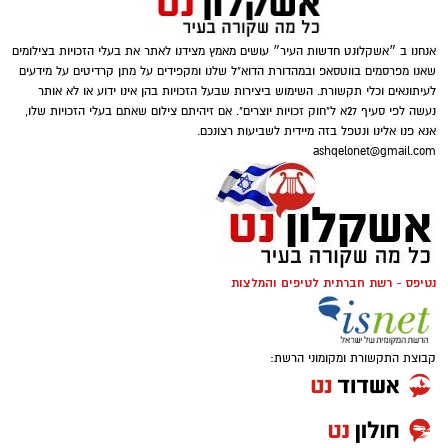
אנחנו ב ״אשקלונט חדשות העיר״ עושים מאמץ מצידנו לאתר את בעלי הזכויות בצילומים
שאנו מפרסמים בווטסאפ ובמהדורת הדוא"ל שלנו ומקפידים על מתן קרדיטים על מידעים
לעיתונאים וכלי תקשורת. השימוש ביצירות שבעל הזכויות בהן אינו ידוע או לא אותר
נעשה לפי סעיף 27א ל"חוק זכויות יוצרים". אם זיהיתם צילום שאתם בעלי הזכויות שלו,
אנא פנו אלינו ונטפל בזה מיידית לשביעות רצונכם.
ashqelonet@gmail.com
נטיפס - רשת חברתית לטיפים והמלצות
קבוצת התקשורת ומקומוני הרשת: