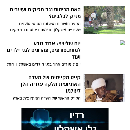
אשקלון אשדוד שהקימה המשרד לביטחון
פנים "המליצה" לראשי האיגוד
האם הריסוס נגד מזיקים ועשבים
מזיק לכלבים?
מספר תושבים משכונת הסיטי טוענים
שעיריית אשקלון מבצעת ריסוס נגד מזיקים
ועשבים ולא מודיעה לפני כן ולא
יום שלישי: אחד טבע
למוות,פורצים, צהרונים לגני ילדים
ועוד
יום לימודים ארוך בגני הילדים באשקלון החל
משבוע הבא, יעבדו 36 גני ילדים במסגרת
תכנית מיל"ת
קייס הקייסים של העדה
האתיופית מלקה עזריה הלך
לעולמו
הקייס הראשי של העדה האתיופית בארץ
קייס הקייסים מלקה עזריה הלך לעולמו אמש
בגיל 85 באשקלון. קייס