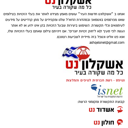
אנחנו ב ״אשקלונט חדשות העיר״ עושים מאמץ מצידנו לאתר את בעלי הזכויות בצילומים
שאנו מפרסמים בווטסאפ ובמהדורת הדוא"ל שלנו ומקפידים על מתן קרדיטים על מידעים
לעיתונאים וכלי תקשורת. השימוש ביצירות שבעל הזכויות בהן אינו ידוע או לא אותר
נעשה לפי סעיף 27א ל"חוק זכויות יוצרים". אם זיהיתם צילום שאתם בעלי הזכויות שלו,
אנא פנו אלינו ונטפל בזה מיידית לשביעות רצונכם.
ashqelonet@gmail.com
נטיפס - רשת חברתית לטיפים והמלצות
קבוצת התקשורת ומקומוני הרשת: