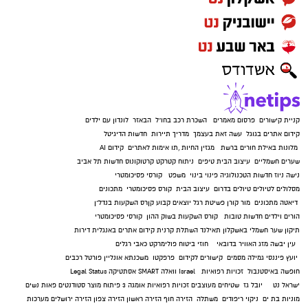
קניית קישורים
פרסום מאמרים
השכרת רכב בחו"ל
הבאזר
לונדון עם ילדים
קידום אתרים בגוגל
עשה זאת בעצמך
מדריך תיירות
חדשות הדיגיטל
מלונות באילת
חורים ברשת
מגזין החיות
,
תו אימות לאתרים
קידום AI
שערים חשמליים
עיצוב הבית
טיפים
ניתוח קטרקט
קרטוקונוס
חדשות תל אביב
נישה ניוז
חדשות הטכנולוגיה
פינוי בינוי
משפט
קורסי פסיכומטרי
מסלולים לטיולים
טיולים בדרום
עיצוב הבית
קורס פסיכומטרי
מתכונים
דיאטה
מתכונים
מור קורן
פשיטת רגל
יוצאים קבוע
קןרס השקעות בנדל"ן
הורים וילדים
חדשות טובות
קורס השקעות בשוק ההון
קורסי פסיכומטרי
תיקון שער חשמלי באשקלון
תאילנד
השתלת קרנית
קידום אתרים באנגלית
דירות
עין יבשה
מזג האוויר בדובאי
חוזי ביטוח
פולימרקט
כאבי רגלים
יועץ פיננסי
גמילה מסמים
קישורים לקידום
פרפקטו
משכנתא אונליין
פורטל רכבים
חופשה באיסטנבול
זכויות רפואיות
Israel
וואלה SMART
אסתטיקה
Legal Status
ישראל נט
יובל גז
שטיחים מעוצבים
זכויות רפואיות
אומגה 3
פיתוח מוצר
סטודנטים
פאות נשים
מוניות בת ים
ניקוי ריפודים
משתלה
הזירה חוף
הזירה ראשון
הזירה צפון
הזירה ירושלים
מערכות