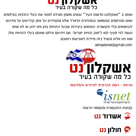
אנחנו ב ״אשקלונט חדשות העיר״ עושים מאמץ מצידנו לאתר את בעלי הזכויות בצילומים
שאנו מפרסמים בווטסאפ ובמהדורת הדוא"ל שלנו ומקפידים על מתן קרדיטים על מידעים
לעיתונאים וכלי תקשורת. השימוש ביצירות שבעל הזכויות בהן אינו ידוע או לא אותר
נעשה לפי סעיף 27א ל"חוק זכויות יוצרים". אם זיהיתם צילום שאתם בעלי הזכויות שלו,
אנא פנו אלינו ונטפל בזה מיידית לשביעות רצונכם.
ashqelonet@gmail.com
נטיפס - רשת חברתית לטיפים והמלצות
קבוצת התקשורת ומקומוני הרשת: