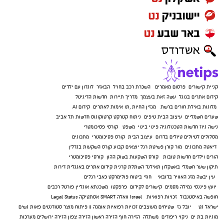
קניית קישורים
פרסום מאמרים
השכרת רכב בחו"ל
הבאזר
לונדון עם ילדים
קידום אתרים בגוגל
עשה זאת בעצמך
מדריך תיירות
חדשות הדיגיטל
מלונות באילת
חורים ברשת
מגזין החיות
,
תו אימות לאתרים
קידום AI
שערים חשמליים
עיצוב הבית
טיפים
ניתוח קטרקט
קרטוקונוס
חדשות תל אביב
נישה ניוז
חדשות הטכנולוגיה
פינוי בינוי
משפט
קורסי פסיכומטרי
מסלולים לטיולים
טיולים בדרום
עיצוב הבית
קורס פסיכומטרי
מתכונים
דיאטה
מתכונים
מור קורן
פשיטת רגל
יוצאים קבוע
קןרס השקעות בנדל"ן
הורים וילדים
חדשות טובות
קורס השקעות בשוק ההון
קורסי פסיכומטרי
תיקון שער חשמלי באשקלון
תאילנד
השתלת קרנית
קידום אתרים באנגלית
דירות
עין יבשה
מזג האוויר בדובאי
חוזי ביטוח
פולימרקט
כאבי רגלים
יועץ פיננסי
גמילה מסמים
קישורים לקידום
פרפקטו
משכנתא אונליין
פורטל רכבים
חופשה באיסטנבול
זכויות רפואיות
Israel
וואלה SMART
אסתטיקה
Legal Status
ישראל נט
יובל גז
שטיחים מעוצבים
זכויות רפואיות
אומגה 3
פיתוח מוצר
סטודנטים
פאות נשים
מוניות בת ים
ניקוי ריפודים
משתלה
הזירה חוף
הזירה ראשון
הזירה צפון
הזירה ירושלים
מערכות