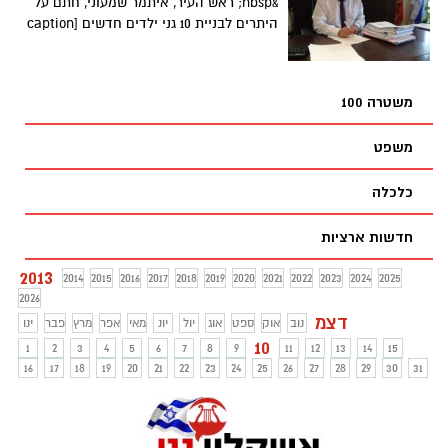
&nbsp; ראש העיר, איתמר שמעוני, חתם על
היתרים לבניית 10 גני ילדים חדשים [caption
משטרה 100
משפט
כלכלה
חדשות ארציות
2013
2014
2015
2016
2017
2018
2019
2020
2021
2022
2023
2024
2025
2026
דצמ
נוב
אוק
ספט
אוג
יול
יונ
מאי
אפר
מרץ
פבר
ינו
10
1
2
3
4
5
6
7
8
9
11
12
13
14
15
16
17
18
19
20
21
22
23
24
25
26
27
28
29
30
31