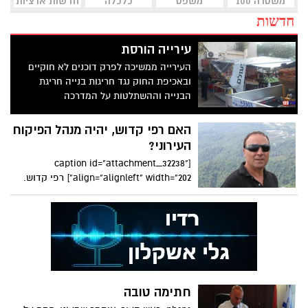
משטרה 100
משפט
כלכלה
חדשות ארציות
חדשות
עירייה הורסת
העירייה ממשיכה לפרק דוכנים לא חוקיים
ובאכיפת החוק נגד חריגות בנייה חריגת
הבנייה וההשתלטות על המדרכה
האם רפי קדוש, יהיה מנהל הפיקוח
העירוני?
[caption id="attachment_32238"
align="alignleft" width="202"] רפי קדוש.
מנהל?[/caption] נמצא מועמד
חתימה טובה