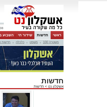
08 אוגוסט 2026 / 15:36
ראשי
חדשות
שידור חי
השבוע ב
משטרה 100
משפט
כלכלה
חדשות א
|
|
|
חדשות
אשקלון נט
>
חדשות