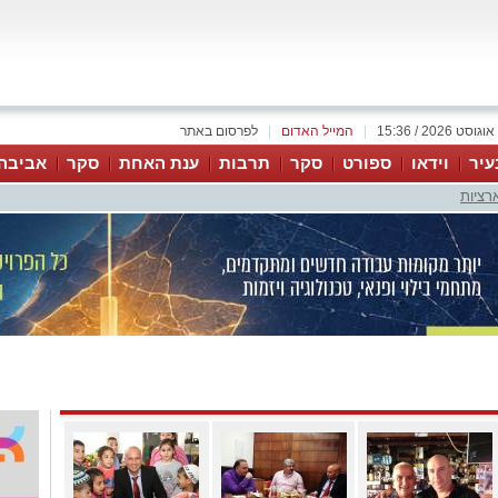
|
המייל האדום
|
לפרסום באתר
עיר
וידאו
ספורט
סקר
תרבות
ענת האחת
סקר
אביבה
רציות