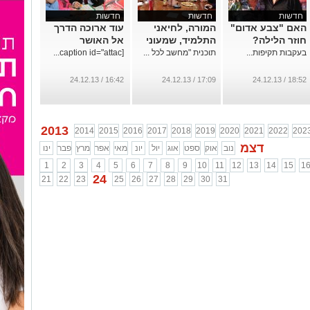
חדשות
חדשות
חדשות
האם "צבע אדום"
המורה, לחיאני
עוד ארוכה הדרך
חוזר הלילה?
התלמיד, שמעוני
אל האושר
בעקבות תקיפות...
תוכנית "מחשב לכל ...
[caption id="attac...
16:42 / 24.12.13
17:09 / 24.12.13
18:52 / 24.12.13
2013
2014
2015
2016
2017
2018
2019
2020
2021
2022
202
דצמ
נוב
אוק
ספט
אוג
יול
יונ
מאי
אפר
מרץ
פבר
ינו
1
2
3
4
5
6
7
8
9
10
11
12
13
14
15
1
24
21
22
23
25
26
27
28
29
30
31