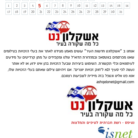
5
1
2
3
4
6
7
8
9
10
11
12
13
14
15
16
17
18
19
20
21
22
23
24
25
26
27
28
29
30
31
אנחנו ב ״אשקלונט חדשות העיר״ עושים מאמץ מצידנו לאתר את בעלי הזכויות בצילומים
שאנו מפרסמים בווטסאפ ובמהדורת הדוא"ל שלנו ומקפידים על מתן קרדיטים על מידעים
לעיתונאים וכלי תקשורת. השימוש ביצירות שבעל הזכויות בהן אינו ידוע או לא אותר
נעשה לפי סעיף 27א ל"חוק זכויות יוצרים". אם זיהיתם צילום שאתם בעלי הזכויות שלו,
אנא פנו אלינו ונטפל בזה מיידית לשביעות רצונכם.
ashqelonet@gmail.com
נטיפס - רשת חברתית לטיפים והמלצות