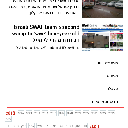
סרט בהמשכים למשפחת האדם שהתבצר
בבניין אתמול שני אחיו התאומים, של האדם
שהתבצר בבניין בנאות אשקלון,
Israeli SWAT team 6 second
swoop to 'save' four-year-old
הכותרת מהדיילי מייל
גם אשקלון וגם אתר "אשקלונט" עלו על
המפה העולמית. "בישראל היום" העלו את
הסרט לסריקה בעיתון אתר
משטרה 100
משפט
כלכלה
חדשות ארציות
2013
2014
2015
2016
2017
2018
2019
2020
2021
2022
2023
2024
2025
2026
דצמ
נוב
אוק
ספט
אוג
יול
יונ
מאי
אפר
מרץ
פבר
ינו