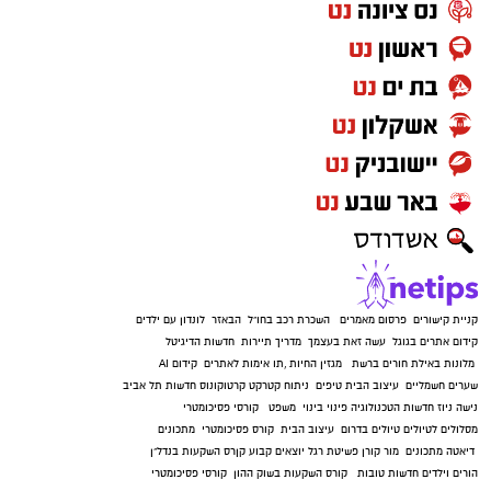
קניית קישורים
פרסום מאמרים
השכרת רכב בחו"ל
הבאזר
לונדון עם ילדים
קידום אתרים בגוגל
עשה זאת בעצמך
מדריך תיירות
חדשות הדיגיטל
מלונות באילת
חורים ברשת
מגזין החיות
,
תו אימות לאתרים
קידום AI
שערים חשמליים
עיצוב הבית
טיפים
ניתוח קטרקט
קרטוקונוס
חדשות תל אביב
נישה ניוז
חדשות הטכנולוגיה
פינוי בינוי
משפט
קורסי פסיכומטרי
מסלולים לטיולים
טיולים בדרום
עיצוב הבית
קורס פסיכומטרי
מתכונים
דיאטה
מתכונים
מור קורן
פשיטת רגל
יוצאים קבוע
קןרס השקעות בנדל"ן
הורים וילדים
חדשות טובות
קורס השקעות בשוק ההון
קורסי פסיכומטרי