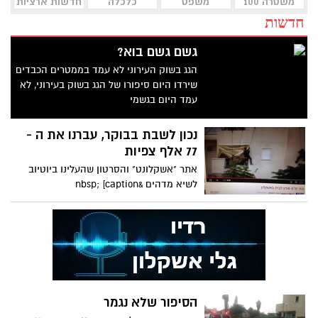
משטרה 100
משפט
כלכלה
חדשות ארציות
חדשות
גשם גשם בוא?
הגג בשוק העירוני לא עמד בממטרים הכבדים
שירדו היום סיפורו של הגג בשוק בעירוני, לא
עמד היום בגשמי
נכון לשבת בבוקר, עברנו את ה -
77 אלף צפיות
אתר "אשקלונט" והסרטון שהעלינו ביוטיוב
לשיא מדהים &nbsp; [caption
id="attachment_32017"
הסיפור שלא נגמר