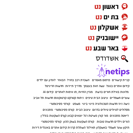
קניית קישורים
פרסום מאמרים
השכרת רכב בחו"ל
הבאזר
לונדון עם ילדים
קידום אתרים בגוגל
עשה זאת בעצמך
מדריך תיירות
חדשות הדיגיטל
מלונות באילת
חורים ברשת
מגזין החיות
,
תו אימות לאתרים
קידום AI
שערים חשמליים
עיצוב הבית
טיפים
ניתוח קטרקט
קרטוקונוס
חדשות תל אביב
נישה ניוז
חדשות הטכנולוגיה
פינוי בינוי
משפט
קורסי פסיכומטרי
מסלולים לטיולים
טיולים בדרום
עיצוב הבית
קורס פסיכומטרי
מתכונים
דיאטה
מתכונים
מור קורן
פשיטת רגל
יוצאים קבוע
קןרס השקעות בנדל"ן
הורים וילדים
חדשות טובות
קורס השקעות בשוק ההון
קורסי פסיכומטרי
תיקון שער חשמלי באשקלון
תאילנד
השתלת קרנית
קידום אתרים באנגלית
דירות