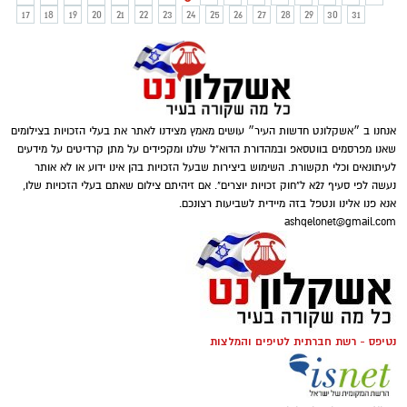
17
18
19
20
21
22
23
24
25
26
27
28
29
30
31
אנחנו ב ״אשקלונט חדשות העיר״ עושים מאמץ מצידנו לאתר את בעלי הזכויות בצילומים
שאנו מפרסמים בווטסאפ ובמהדורת הדוא"ל שלנו ומקפידים על מתן קרדיטים על מידעים
לעיתונאים וכלי תקשורת. השימוש ביצירות שבעל הזכויות בהן אינו ידוע או לא אותר
נעשה לפי סעיף 27א ל"חוק זכויות יוצרים". אם זיהיתם צילום שאתם בעלי הזכויות שלו,
אנא פנו אלינו ונטפל בזה מיידית לשביעות רצונכם.
ashqelonet@gmail.com
נטיפס - רשת חברתית לטיפים והמלצות