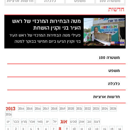
משטרה 100
משפט
כלכלה
חדשות ארציות
חדשות
מטה הבחירות המרכזי של ראש
העיר בני וקנין הושחת
פעילי מטה הבחירות המרכזי של ראש העיר
בני וקנין הגיעו ביום חמישי בבוקר למטה
ונחרדו לגלות כי אלמונים
משטרה 100
משפט
כלכלה
חדשות ארציות
2013
2014
2015
2016
2017
2018
2019
2020
2021
2022
2023
2024
2025
2026
אוג
דצמ
נוב
אוק
ספט
יול
יונ
מאי
אפר
מרץ
פבר
ינו
8
1
2
3
4
5
6
7
9
10
11
12
13
14
15
16