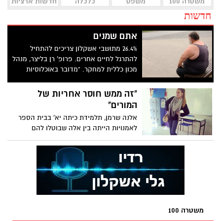
משטרה 100
משפט
כלכלה
חדשות ארציות
חדשות
אתם שמנים
26.4% מתושבי אשקלון צריכים להתחיל
להתרגל לחיים אחרים. פרופ' רן בליצר, מנהל
מכון כללית למחקר. "מדובר באוכלוסיות
העניות, האוכלוסיות שגרות בפריפריה. זה נכון
בישראל כמו שזה נכון בכל מדינה מערבית
"זה ממש חוסר אחריות של
אחרת"
המורים"
אלנה שרמן, תלמידת כיתה יא' בבית הספר
לאמנויות הייתה בין אלה שבוטלו להם
הבחינות במתמטיקה
משטרה 100