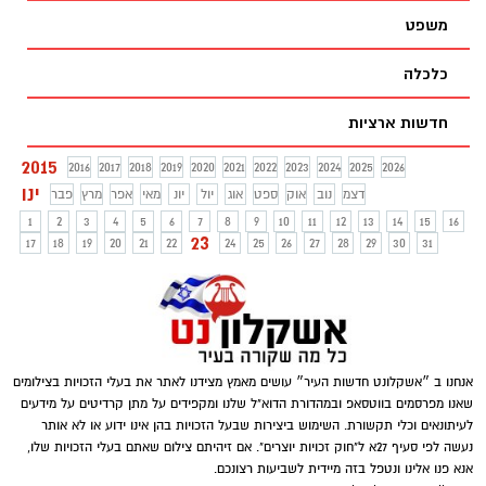
משפט
כלכלה
חדשות ארציות
2015
2016
2017
2018
2019
2020
2021
2022
2023
2024
2025
2026
ינו
דצמ
נוב
אוק
ספט
אוג
יול
יונ
מאי
אפר
מרץ
פבר
1
2
3
4
5
6
7
8
9
10
11
12
13
14
15
16
23
17
18
19
20
21
22
24
25
26
27
28
29
30
31
אנחנו ב ״אשקלונט חדשות העיר״ עושים מאמץ מצידנו לאתר את בעלי הזכויות בצילומים
שאנו מפרסמים בווטסאפ ובמהדורת הדוא"ל שלנו ומקפידים על מתן קרדיטים על מידעים
לעיתונאים וכלי תקשורת. השימוש ביצירות שבעל הזכויות בהן אינו ידוע או לא אותר
נעשה לפי סעיף 27א ל"חוק זכויות יוצרים". אם זיהיתם צילום שאתם בעלי הזכויות שלו,
אנא פנו אלינו ונטפל בזה מיידית לשביעות רצונכם.