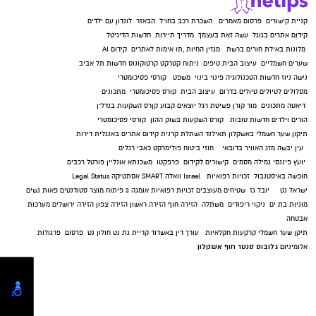
קניית קישורים
פרסום מאמרים
השכרת רכב בחו"ל
הבאזר
לונדון עם ילדים
קידום אתרים בגוגל
עשה זאת בעצמך
מדריך תיירות
חדשות הדיגיטל
מלונות באילת
חורים ברשת
מגזין החיות
,
תו אימות לאתרים
קידום AI
שערים חשמליים
עיצוב הבית
טיפים
ניתוח קטרקט
קרטוקונוס
חדשות תל אביב
נישה ניוז
חדשות הטכנולוגיה
פינוי בינוי
משפט
קורסי פסיכומטרי
מסלולים לטיולים
טיולים בדרום
עיצוב הבית
קורס פסיכומטרי
מתכונים
דיאטה
מתכונים
מור קורן
פשיטת רגל
יוצאים קבוע
קןרס השקעות בנדל"ן
הורים וילדים
חדשות טובות
קורס השקעות בשוק ההון
קורסי פסיכומטרי
תיקון שער חשמלי באשקלון
תאילנד
השתלת קרנית
קידום אתרים באנגלית
דירות
עין יבשה
מזג האוויר בדובאי
חוזי ביטוח
פולימרקט
כאבי רגלים
יועץ פיננסי
גמילה מסמים
קישורים לקידום
פרפקטו
משכנתא אונליין
פורטל רכבים
חופשה באיסטנבול
זכויות רפואיות
Israel
וואלה SMART
אסתטיקה
Legal Status
ישראל נט
יובל גז
שטיחים מעוצבים
זכויות רפואיות
אומגה 3
פיתוח מוצר
סטודנטים
פאות נשים
מוניות בת ים
ניקוי ריפודים
משתלה
הזירה חוף
הזירה ראשון
הזירה צפון
הזירה ירושלים
מערכות
אבטחה
תיקן שער חשמלי
קרקעות חקלאיות
עורך דין באשדוד
קריית גת נט
חולון נט
פרסום
פרגולות
גלובוס סנטר חוף אשקלון
אלומיניום