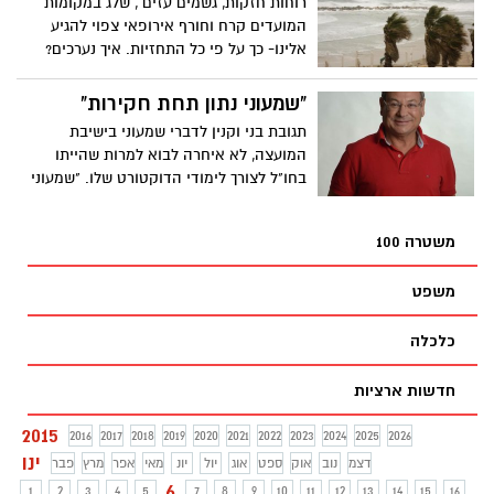
רוחות חזקות, גשמים עזים , שלג במקומות
המועדים קרח וחורף אירופאי צפוי להגיע
אלינו- כך על פי כל התחזיות. איך נערכים?
"שמעוני נתון תחת חקירות"
תגובת בני וקנין לדברי שמעוני בישיבת
המועצה, לא איחרה לבוא למרות שהייתו
בחו"ל לצורך לימודי הדוקטורט שלו. "שמעוני
מחפש דרך להסית ממנו את האש"
משטרה 100
משפט
כלכלה
חדשות ארציות
2015
2016
2017
2018
2019
2020
2021
2022
2023
2024
2025
2026
ינו
דצמ
נוב
אוק
ספט
אוג
יול
יונ
מאי
אפר
מרץ
פבר
6
1
2
3
4
5
7
8
9
10
11
12
13
14
15
16