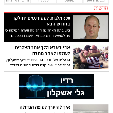
משטרה 100
משפט
כלכלה
חדשות ארציות
חדשות
630 מלגות לסטודנטים יחולקו
בחודש הבא
בישיבתה האחרונה החליטה וועדת המלגות כי
עד לאמצע חודש פברואר יועברו הכספים
שיועדו לשנת 2014 בנוסף לאלו שיועדו ל-2015,
בהתאם לקריטריונים שהונהגו בעבר ושאושרו
אבי באבא הלך אחר הצהרים
על ידי הוועדה
לעולמו לאחר מחלה
הבעלים של חברת ההסעות "אפיקי אשקלון",
נפטר לפני שעה קלה בבית החולים ברזילי
איך להיערך לסופה הגדולה