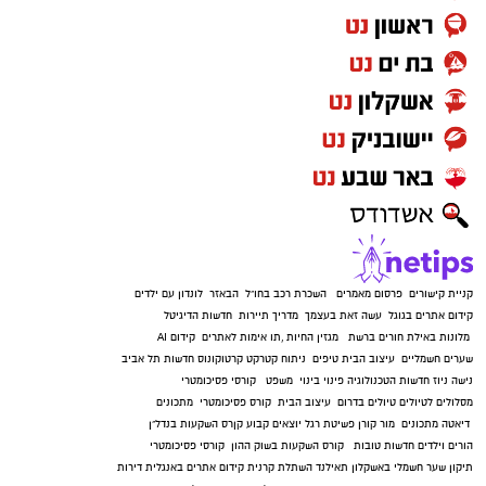
קניית קישורים
פרסום מאמרים
השכרת רכב בחו"ל
הבאזר
לונדון עם ילדים
קידום אתרים בגוגל
עשה זאת בעצמך
מדריך תיירות
חדשות הדיגיטל
מלונות באילת
חורים ברשת
מגזין החיות
,
תו אימות לאתרים
קידום AI
שערים חשמליים
עיצוב הבית
טיפים
ניתוח קטרקט
קרטוקונוס
חדשות תל אביב
נישה ניוז
חדשות הטכנולוגיה
פינוי בינוי
משפט
קורסי פסיכומטרי
מסלולים לטיולים
טיולים בדרום
עיצוב הבית
קורס פסיכומטרי
מתכונים
דיאטה
מתכונים
מור קורן
פשיטת רגל
יוצאים קבוע
קןרס השקעות בנדל"ן
הורים וילדים
חדשות טובות
קורס השקעות בשוק ההון
קורסי פסיכומטרי
תיקון שער חשמלי באשקלון
תאילנד
השתלת קרנית
קידום אתרים באנגלית
דירות