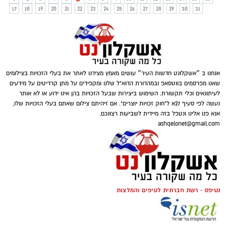
17
18
19
20
21
22
23
24
25
26
27
28
29
30
31
אנחנו ב ״אשקלונט חדשות העיר״ עושים מאמץ מצידנו לאתר את בעלי הזכויות בצילומים
שאנו מפרסמים בווטסאפ ובמהדורת הדוא"ל שלנו ומקפידים על מתן קרדיטים על מידעים
לעיתונאים וכלי תקשורת. השימוש ביצירות שבעל הזכויות בהן אינו ידוע או לא אותר
נעשה לפי סעיף 27א ל"חוק זכויות יוצרים". אם זיהיתם צילום שאתם בעלי הזכויות שלו,
אנא פנו אלינו ונטפל בזה מיידית לשביעות רצונכם.
ashqelonet@gmail.com
נטיפס - רשת חברתית לטיפים והמלצות