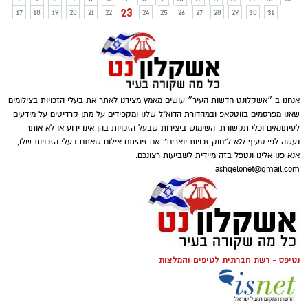
23
17
18
19
20
21
22
24
25
26
27
28
29
30
31
אנחנו ב ״אשקלונט חדשות העיר״ עושים מאמץ מצידנו לאתר את בעלי הזכויות בצילומים
שאנו מפרסמים בווטסאפ ובמהדורת הדוא"ל שלנו ומקפידים על מתן קרדיטים על מידעים
לעיתונאים וכלי תקשורת. השימוש ביצירות שבעל הזכויות בהן אינו ידוע או לא אותר
נעשה לפי סעיף 27א ל"חוק זכויות יוצרים". אם זיהיתם צילום שאתם בעלי הזכויות שלו,
אנא פנו אלינו ונטפל בזה מיידית לשביעות רצונכם.
ashqelonet@gmail.com
נטיפס - רשת חברתית לטיפים והמלצות