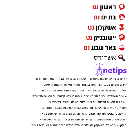
קניית קישורים
פרסום מאמרים
השכרת רכב בחו"ל
הבאזר
לונדון עם ילדים
קידום אתרים בגוגל
עשה זאת בעצמך
מדריך תיירות
חדשות הדיגיטל
מלונות באילת
חורים ברשת
מגזין החיות
,
תו אימות לאתרים
קידום AI
שערים חשמליים
עיצוב הבית
טיפים
ניתוח קטרקט
קרטוקונוס
חדשות תל אביב
נישה ניוז
חדשות הטכנולוגיה
פינוי בינוי
משפט
קורסי פסיכומטרי
מסלולים לטיולים
טיולים בדרום
עיצוב הבית
קורס פסיכומטרי
מתכונים
דיאטה
מתכונים
מור קורן
פשיטת רגל
יוצאים קבוע
קןרס השקעות בנדל"ן
הורים וילדים
חדשות טובות
קורס השקעות בשוק ההון
קורסי פסיכומטרי
תיקון שער חשמלי באשקלון
תאילנד
השתלת קרנית
קידום אתרים באנגלית
דירות