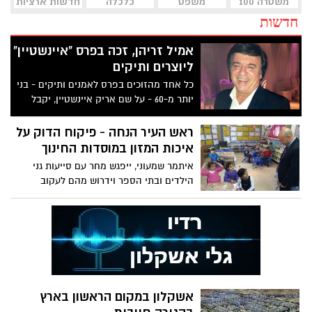
משטרה 100
משפט
כלכלה
חדשות ארציות
חדשות
אמיל זריהן, זכה בפרס "איינשטיין"
ליוצרים ותיקים
כל אחד מהזוכים בפרס לאמנים ותיקים - בני
יותר מ-60 - על שם אריק איינשטיין, יקבל
מענק בסך 50 אלף שקלים
ראש העיר הנחה - פיקוח הדוק על
איכות המזון במוסדות החינוך
איתמר שמעוני, ייפגש מחר עם סייעות גני
הילדים ובתי הספר וידרוש מהם לעקוב
מקרוב אחר טיב המזון ולדווח על כל אירוע
חריג. שמעוני: "בריאות ילדינו היא מעל הכל"
אשקלון במקום הראשון בארץ