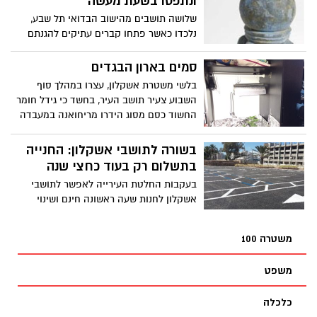
ונתפסו בשעת מעשה
שלושה תושבים מהישוב הבדואי תל שבע,
נלכדו כאשר פתחו קברים עתיקים להגנתם
אמרו "באנו לאסוף תולעים לצורכי דייג".
מעצרם של השלושה הוארך
סמים בארון הבגדים
בלשי משטרת אשקלון, עצרו במהלך סוף
השבוע צעיר תושב העיר, בחשד כי גידל חומר
החשוד כסם מסוג הידרו מריחואנה במעבדה
ביתית. המעבדה המאולתרת נמצאה בתוך
ארון הבגדים בחדר השינה
בשורה לתושבי אשקלון: החנייה
בתשלום רק בעוד כחצי שנה
בעקבות החלטת העירייה לאפשר לתושבי
אשקלון לחנות שעה ראשונה חינם ושינוי
התעריפים הקיימים בחוק הישן, חייבת
העירייה לבקש את אישור משרד הפנים.
משטרה 100
תהליך, שיאושר הערב במועצת העיר ויקח זמן
עד אישורו
משפט
כלכלה