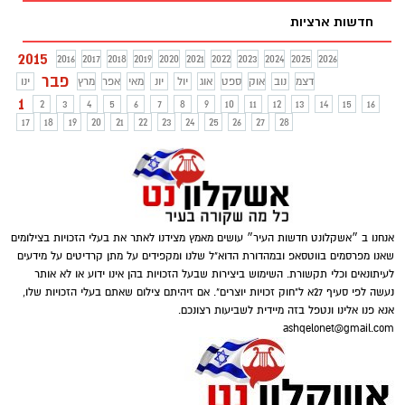
חדשות ארציות
2015
2016
2017
2018
2019
2020
2021
2022
2023
2024
2025
2026
פבר
דצמ
נוב
אוק
ספט
אוג
יול
יונ
מאי
אפר
מרץ
ינו
1
2
3
4
5
6
7
8
9
10
11
12
13
14
15
16
17
18
19
20
21
22
23
24
25
26
27
28
אנחנו ב ״אשקלונט חדשות העיר״ עושים מאמץ מצידנו לאתר את בעלי הזכויות בצילומים
שאנו מפרסמים בווטסאפ ובמהדורת הדוא"ל שלנו ומקפידים על מתן קרדיטים על מידעים
לעיתונאים וכלי תקשורת. השימוש ביצירות שבעל הזכויות בהן אינו ידוע או לא אותר
נעשה לפי סעיף 27א ל"חוק זכויות יוצרים". אם זיהיתם צילום שאתם בעלי הזכויות שלו,
אנא פנו אלינו ונטפל בזה מיידית לשביעות רצונכם.
ashqelonet@gmail.com