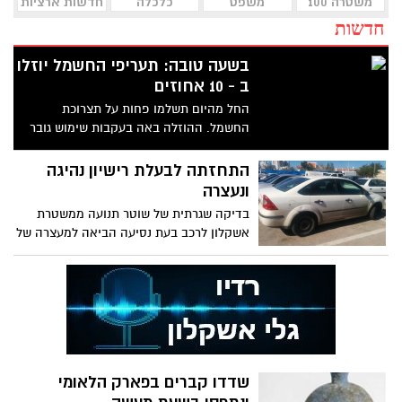
משטרה 100
משפט
כלכלה
חדשות ארציות
חדשות
בשעה טובה: תעריפי החשמל יוזלו
ב - 10 אחוזים
החל מהיום תשלמו פחות על תצרוכת
החשמל. ההוזלה באה בעקבות שימוש גובר
ממאגר הגז "תמר"
התחזתה לבעלת רישיון נהיגה
ונעצרה
בדיקה שגרתית של שוטר תנועה ממשטרת
אשקלון לרכב בעת נסיעה הביאה למעצרה של
נהגת תושבת אשקלון שנהגה ללא רישיון
נהיגה כלל. הנהגת התחזתה בפני שוטר
התנועה כגיסתה בעלת הרישיון. במהלך
החקירה התברר כי דוחות תנועה שהוגשו כנגד
הנהגת הועברו ככפל קנס לנהגת האמתית
אליה התחזתה לאחר שזו לא שילמה את
הדוחות
שדדו קברים בפארק הלאומי