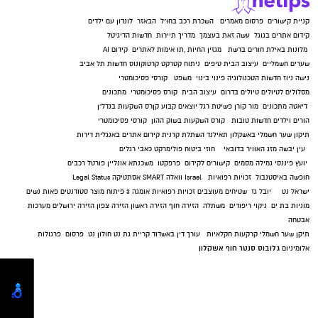
קניית קישורים
פרסום מאמרים
השכרת רכב בחו"ל
הבאזר
לונדון עם ילדים
קידום אתרים בגוגל
עשה זאת בעצמך
מדריך תיירות
חדשות הדיגיטל
מלונות באילת
חורים ברשת
מגזין החיות
,
תו אימות לאתרים
קידום AI
שערים חשמליים
עיצוב הבית
טיפים
ניתוח קטרקט
קרטוקונוס
חדשות תל אביב
נישה ניוז
חדשות הטכנולוגיה
פינוי בינוי
משפט
קורסי פסיכומטרי
מסלולים לטיולים
טיולים בדרום
עיצוב הבית
קורס פסיכומטרי
מתכונים
דיאטה
מתכונים
מור קורן
פשיטת רגל
יוצאים קבוע
קןרס השקעות בנדל"ן
הורים וילדים
חדשות טובות
קורס השקעות בשוק ההון
קורסי פסיכומטרי
תיקון שער חשמלי באשקלון
תאילנד
השתלת קרנית
קידום אתרים באנגלית
דירות
עין יבשה
מזג האוויר בדובאי
חוזי ביטוח
פולימרקט
כאבי רגלים
יועץ פיננסי
גמילה מסמים
קישורים לקידום
פרפקטו
משכנתא אונליין
פורטל רכבים
חופשה באיסטנבול
זכויות רפואיות
Israel
וואלה SMART
אסתטיקה
Legal Status
ישראל נט
יובל גז
שטיחים מעוצבים
זכויות רפואיות
אומגה 3
פיתוח מוצר
סטודנטים
פאות נשים
מוניות בת ים
ניקוי ריפודים
משתלה
הזירה חוף
הזירה ראשון
הזירה צפון
הזירה ירושלים
מערכות
אבטחה
תיקן שער חשמלי
קרקעות חקלאיות
עורך דין באשדוד
קריית גת נט
חולון נט
פרסום
פרגולות
גלובוס סנטר חוף אשקלון
אלומיניום