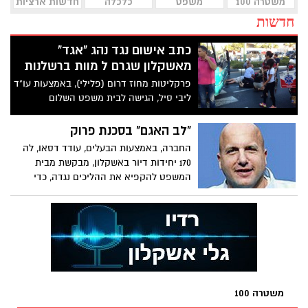
משטרה 100
משפט
כלכלה
חדשות ארציות
חדשות
כתב אישום נגד נהג "אגד"
מאשקלון שגרם ל מוות ברשלנות
פרקליטות מחוז דרום (פלילי), באמצעות עו"ד
ליבי סיל, הגישה לבית משפט השלום
לתעבורה באשדוד כתב אישום נגד נהג "אגד",
עמוס ברנס, בגין גרם מוות ברשלנות של הולך
"לב האגם" בסכנת פרוק
רגל, יעקב ורשבסקי ז"ל, בן 78, בתאונה
החברה, באמצעות הבעלים, עודד דסאו, לה
שארעה לפני כ-4 חודשים באשקלון, עת חצו
170 יחידות דיור באשקלון, מבקשת מבית
המנוח יחד עם אשתו את הכביש במעבר חציה
המשפט להקפיא את ההליכים נגדה, כדי
לגבש הסדר נושים
משטרה 100