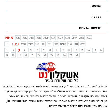
משפט
כלכלה
חדשות ארציות
2015
2016
2017
2018
2019
2020
2021
2022
2023
2024
2025
2026
פבר
דצמ
נוב
אוק
ספט
אוג
יול
יונ
מאי
אפר
מרץ
ינו
3
1
2
4
5
6
7
8
9
10
11
12
13
14
15
16
17
18
19
20
21
22
23
24
25
26
27
28
אנחנו ב ״אשקלונט חדשות העיר״ עושים מאמץ מצידנו לאתר את בעלי הזכויות בצילומים
שאנו מפרסמים בווטסאפ ובמהדורת הדוא"ל שלנו ומקפידים על מתן קרדיטים על מידעים
לעיתונאים וכלי תקשורת. השימוש ביצירות שבעל הזכויות בהן אינו ידוע או לא אותר
נעשה לפי סעיף 27א ל"חוק זכויות יוצרים". אם זיהיתם צילום שאתם בעלי הזכויות שלו,
אנא פנו אלינו ונטפל בזה מיידית לשביעות רצונכם.