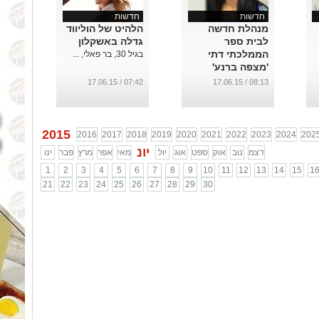
חדשות
חדשות
מנהלת חדשה
הלהיט של הוליווד
לבית ספר
גדלה באשקלון
הממלכתי דתי
בגיל 30, בר פאלי, ...
'מצפה ברנע'
...
07:42 / 17.06.15
08:13 / 17.06.15
2015
2016
2017
2018
2019
2020
2021
2022
2023
2024
202
יונ
דצמ
נוב
אוק
ספט
אוג
יול
מאי
אפר
מרץ
פבר
ינו
1
2
3
4
5
6
7
8
9
10
11
12
13
14
15
1
21
22
23
24
25
26
27
28
29
30