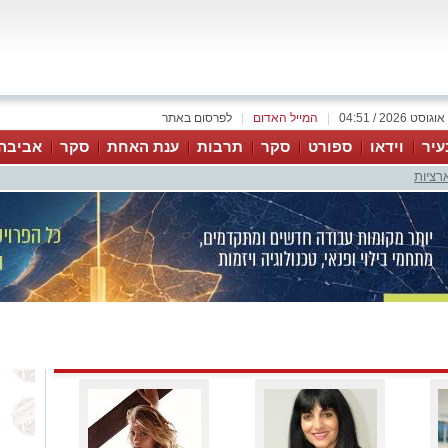
|
המייל האדום
|
לפרסום באתר
עיר
וידאו
ספורט
סקר
תרבות
ענת האחת
סקר
אביבה
רציות