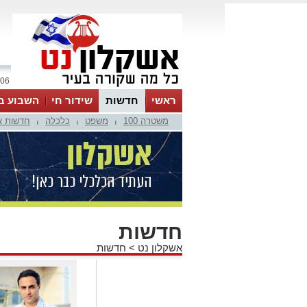
06 אוגוסט 2026 / 04:51
ראשי
חדשות
שידור חי
השבוע ב
משטרה 100
משפט
כלכלה
חדשות א
|
|
|
חדשות
אשקלון נט
>
חדשות