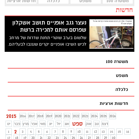
משטרה 100
משפט
כלכלה
חדשות ארציות
חדשות
נעצר גנב אופניים תושב אשקלון
שפרסם אותם למכירה ברשת
שלשום בערב שוטרי תחנת שדרות של מרחב
לכיש השיבו אופניים יקרים שנגנבו לבעליהם.
אחיו של הגנב פרסם אותם למכירה ברשת
הפייסבוק מה שהוביל את השוטרים אליו
משטרה 100
ובהמשך לאחיו שביצע את הגניבה. האופניים
הוחזרו לבעליהם שהודה לשוטרים וחיבק
משפט
אותם
כלכלה
חדשות ארציות
2015
2016
2017
2018
2019
2020
2021
2022
2023
2024
2025
2026
ספט
דצמ
נוב
אוק
אוג
יול
יונ
מאי
אפר
מרץ
פבר
ינו
2
1
3
4
5
6
7
8
9
10
11
12
13
14
15
16
17
18
19
20
21
22
23
24
25
26
27
28
29
30