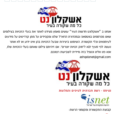
אנחנו ב ״אשקלונט חדשות העיר״ עושים מאמץ מצידנו לאתר את בעלי הזכויות בצילומים
שאנו מפרסמים בווטסאפ ובמהדורת הדוא"ל שלנו ומקפידים על מתן קרדיטים על מידעים
לעיתונאים וכלי תקשורת. השימוש ביצירות שבעל הזכויות בהן אינו ידוע או לא אותר
נעשה לפי סעיף 27א ל"חוק זכויות יוצרים". אם זיהיתם צילום שאתם בעלי הזכויות שלו,
אנא פנו אלינו ונטפל בזה מיידית לשביעות רצונכם.
ashqelonet@gmail.com
נטיפס - רשת חברתית לטיפים והמלצות
קבוצת התקשורת ומקומוני הרשת: