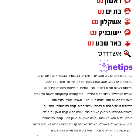
קניית קישורים
פרסום מאמרים
השכרת רכב בחו"ל
הבאזר
לונדון עם ילדים
קידום אתרים בגוגל
עשה זאת בעצמך
מדריך תיירות
חדשות הדיגיטל
מלונות באילת
חורים ברשת
מגזין החיות
,
תו אימות לאתרים
קידום AI
שערים חשמליים
עיצוב הבית
טיפים
ניתוח קטרקט
קרטוקונוס
חדשות תל אביב
נישה ניוז
חדשות הטכנולוגיה
פינוי בינוי
משפט
קורסי פסיכומטרי
מסלולים לטיולים
טיולים בדרום
עיצוב הבית
קורס פסיכומטרי
מתכונים
דיאטה
מתכונים
מור קורן
פשיטת רגל
יוצאים קבוע
קןרס השקעות בנדל"ן
הורים וילדים
חדשות טובות
קורס השקעות בשוק ההון
קורסי פסיכומטרי
תיקון שער חשמלי באשקלון
תאילנד
השתלת קרנית
קידום אתרים באנגלית
דירות
עין יבשה
מזג האוויר בדובאי
חוזי ביטוח
פולימרקט
כאבי רגלים