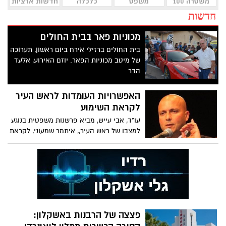
משטרה 100
משפט
כלכלה
חדשות ארציות
חדשות
מכוניות פאר בבית החולים
בית החולים ברזילי אירח ביום ראשון, תערוכה
של מיטב מכוניות הפאר. יוזם האירוע, אלעד
הדר
האפשרויות העומדות לראש העיר
לקראת השימוע
עו"ד, אבי עייש, מביא פרשנות משפטית בנוגע
למצבו של ראש העיר,, איתמר שמעוני, לקראת
השימוע הצפוי להתקיים בקרוב
פצצה של הרבנות באשקלון: