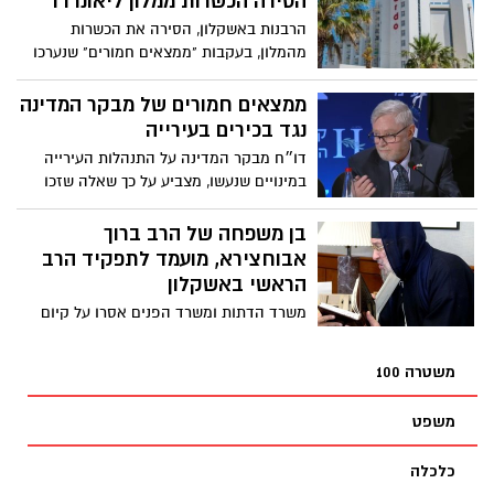
הסירה הכשרות ממלון ליאונרדו
הרבנות באשקלון, הסירה את הכשרות
מהמלון, בעקבות "ממצאים חמורים" שנערכו
במלון. המלון, מרשת מלונות פתאל לא הגיבו
שטענה שאין מי שיגיב
ממצאים חמורים של מבקר המדינה
נגד בכירים בעירייה
דו״ח מבקר המדינה על התנהלות העירייה
במינויים שנעשו, מצביע על כך שאלה שזכו
במינויים שלהם, תמכו בראש העיר איתמר
שמעוני בבחירות האחרונות. מנכ״ל העירייה
בן משפחה של הרב ברוך
זוכה לביקורת חריפה ביותר עד כדי התייעצות
אבוחצירא, מועמד לתפקיד הרב
עם המשטרה בפרשה
הראשי באשקלון
משרד הדתות ומשרד הפנים אסרו על קיום
הליך הבחירה של הרבנים הראשיים באשקלון,
מהסיבות "הליכים משפטיים שבהם נתון ראש
משטרה 100
העיר שמונעים ממנו לבחור את רב העיר.
הסיבה כנראה קצת שונה
משפט
כלכלה