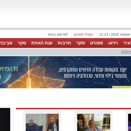
|
המייל האדום
|
לפרסום באתר
עיר
וידאו
ספורט
סקר
תרבות
ענת האחת
סקר
אביבה
רציות