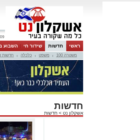
09 אוגוסט 2026 / 11:13
ראשי
חדשות
שידור חי
השבוע ב
משטרה 100
משפט
כלכלה
חדשות א
|
|
|
חדשות
אשקלון נט
>
חדשות