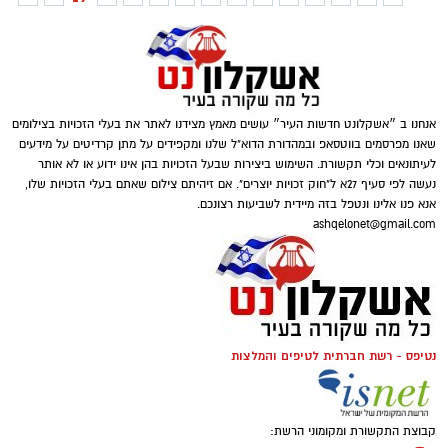
אנחנו ב ״אשקלונט חדשות העיר״ עושים מאמץ מצידנו לאתר את בעלי הזכויות בצילומים
שאנו מפרסמים בווטסאפ ובמהדורת הדוא"ל שלנו ומקפידים על מתן קרדיטים על מידעים
לעיתונאים וכלי תקשורת. השימוש ביצירות שבעל הזכויות בהן אינו ידוע או לא אותר
נעשה לפי סעיף 27א ל"חוק זכויות יוצרים". אם זיהיתם צילום שאתם בעלי הזכויות שלו,
אנא פנו אלינו ונטפל בזה מיידית לשביעות רצונכם.
ashqelonet@gmail.com
נטיפס - רשת חברתית לטיפים והמלצות
קבוצת התקשורת ומקומוני הרשת: