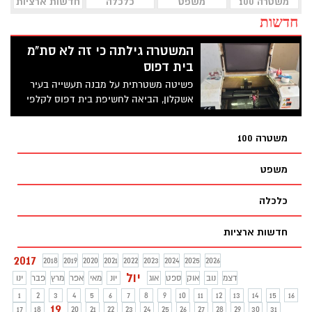
משטרה 100
משפט
כלכלה
חדשות ארציות
חדשות
המשטרה גילתה כי זה לא סת"מ
בית דפוס
פשיטה משטרתית על מבנה תעשייה בעיר
אשקלון, הביאה לחשיפת בית דפוס לקלפי
מזוזות מזויפות. תושב אשקלון בן 28 הוא
העצור בפרשה
משטרה 100
משפט
כלכלה
חדשות ארציות
2017
2018
2019
2020
2021
2022
2023
2024
2025
2026
יול
דצמ
נוב
אוק
ספט
אוג
יונ
מאי
אפר
מרץ
פבר
ינו
1
2
3
4
5
6
7
8
9
10
11
12
13
14
15
16
19
17
18
20
21
22
23
24
25
26
27
28
29
30
31