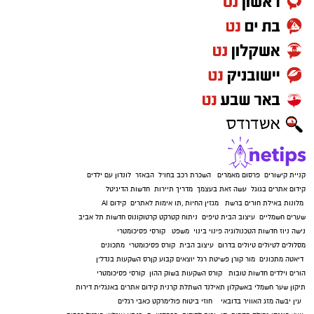
קניית קישורים
פרסום מאמרים
השכרת רכב בחו"ל
הבאזר
לונדון עם ילדים
קידום אתרים בגוגל
עשה זאת בעצמך
מדריך תיירות
חדשות הדיגיטל
מלונות באילת
חורים ברשת
מגזין החיות
,
תו אימות לאתרים
קידום AI
שערים חשמליים
עיצוב הבית
טיפים
ניתוח קטרקט
קרטוקונוס
חדשות תל אביב
נישה ניוז
חדשות הטכנולוגיה
פינוי בינוי
משפט
קורסי פסיכומטרי
מסלולים לטיולים
טיולים בדרום
עיצוב הבית
קורס פסיכומטרי
מתכונים
דיאטה
מתכונים
מור קורן
פשיטת רגל
יוצאים קבוע
קןרס השקעות בנדל"ן
הורים וילדים
חדשות טובות
קורס השקעות בשוק ההון
קורסי פסיכומטרי
תיקון שער חשמלי באשקלון
תאילנד
השתלת קרנית
קידום אתרים באנגלית
דירות
עין יבשה
מזג האוויר בדובאי
חוזי ביטוח
פולימרקט
כאבי רגלים