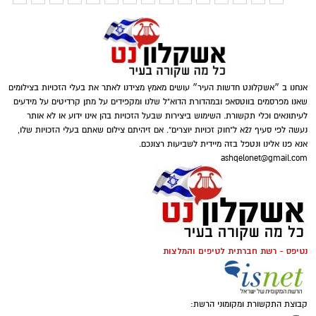
אנחנו ב ״אשקלונט חדשות העיר״ עושים מאמץ מצידנו לאתר את בעלי הזכויות בצילומים
שאנו מפרסמים בווטסאפ ובמהדורת הדוא"ל שלנו ומקפידים על מתן קרדיטים על מידעים
לעיתונאים וכלי תקשורת. השימוש ביצירות שבעל הזכויות בהן אינו ידוע או לא אותר
נעשה לפי סעיף 27א ל"חוק זכויות יוצרים". אם זיהיתם צילום שאתם בעלי הזכויות שלו,
אנא פנו אלינו ונטפל בזה מיידית לשביעות רצונכם.
ashqelonet@gmail.com
נטיפס - רשת חברתית לטיפים והמלצות
קבוצת התקשורת ומקומוני הרשת: