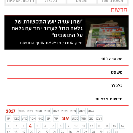
משטרה 100
משפט
כלכלה
חדשות ארציות
חדשות
"שרון עטיה יועץ התקשורת של
גלאם החל לעבוד יחד עם גלאם
על התושבים"
מייק אטדגי, מביא את אוסף החדשות
והסיפורים של מקומוני סוף השבוע. "אדון רמי
סופר אתה פשוט קשקש" חושבים במועצה
משטרה 100
משפט
כלכלה
חדשות ארציות
2017
2018
2019
2020
2021
2022
2023
2024
2025
2026
אוג
דצמ
נוב
אוק
ספט
יול
יונ
מאי
אפר
מרץ
פבר
ינו
4
1
2
3
5
6
7
8
9
10
11
12
13
14
15
16
17
18
19
20
21
22
23
24
25
26
27
28
29
30
31