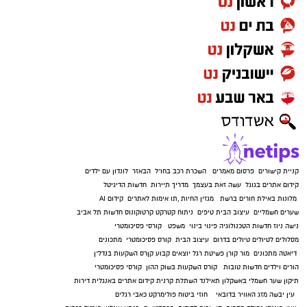
קניית קישורים
פרסום מאמרים
השכרת רכב בחו"ל
הבאזר
לונדון עם ילדים
קידום אתרים בגוגל
עשה זאת בעצמך
מדריך תיירות
חדשות הדיגיטל
מלונות באילת
חורים ברשת
מגזין החיות
,
תו אימות לאתרים
קידום AI
שערים חשמליים
עיצוב הבית
טיפים
ניתוח קטרקט
קרטוקונוס
חדשות תל אביב
נישה ניוז
חדשות הטכנולוגיה
פינוי בינוי
משפט
קורסי פסיכומטרי
מסלולים לטיולים
טיולים בדרום
עיצוב הבית
קורס פסיכומטרי
מתכונים
דיאטה
מתכונים
מור קורן
פשיטת רגל
יוצאים קבוע
קןרס השקעות בנדל"ן
הורים וילדים
חדשות טובות
קורס השקעות בשוק ההון
קורסי פסיכומטרי
תיקון שער חשמלי באשקלון
תאילנד
השתלת קרנית
קידום אתרים באנגלית
דירות
עין יבשה
מזג האוויר בדובאי
חוזי ביטוח
פולימרקט
כאבי רגלים