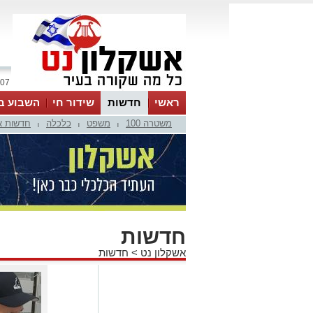
07 אוגוסט 2026 / 23:57
ראשי
חדשות
שידור חי
השבוע ב
משטרה 100
משפט
כלכלה
חדשות א
|
|
|
חדשות
אשקלון נט
>
חדשות