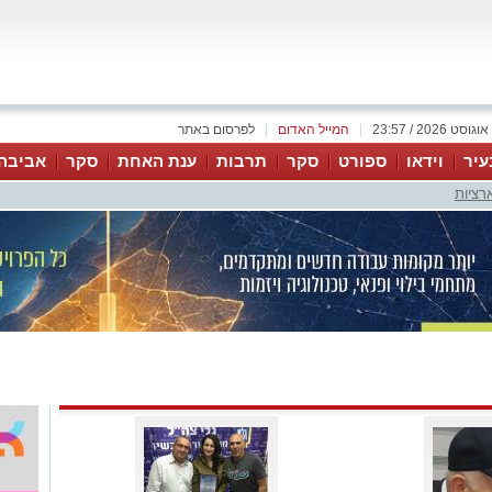
|
המייל האדום
|
לפרסום באתר
עיר
וידאו
ספורט
סקר
תרבות
ענת האחת
סקר
אביבה
רציות