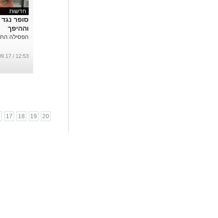
חדשות
סופר נגד 
וההיפך
הפסילה החד 
12:53 / 27.09.17
6
17
18
19
20