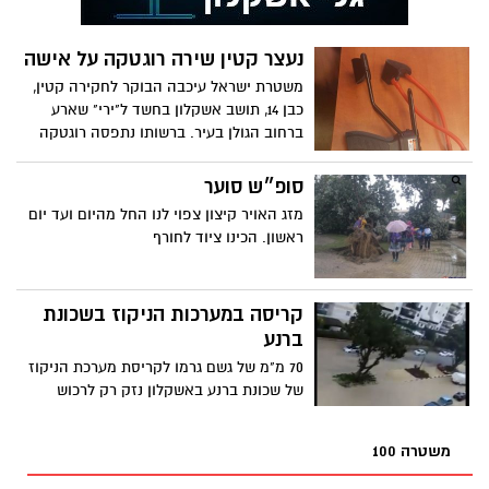
נעצר קטין שירה רוגטקה על אישה
משטרת ישראל עיכבה הבוקר לחקירה קטין,
כבן 14, תושב אשקלון בחשד ל"ירי" שארע
ברחוב הגולן בעיר. ברשותו נתפסה רוגטקה
באמצעותה על פי החשד בוצע המעשה.
בסיום חקירתו לפני זמן קצר שוחרר בתנאים
סופ״ש סוער
מגבילים
מזג האויר קיצון צפוי לנו החל מהיום ועד יום
ראשון. הכינו ציוד לחורף
קריסה במערכות הניקוז בשכונת
ברנע
70 מ"מ של גשם גרמו לקריסת מערכת הניקוז
של שכונת ברנע באשקלון נזק רק לרכוש
ולשגרת יומם של התושבים
משטרה 100