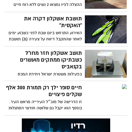
ההצלה לפיו נמצאו 2 נשים ללא רוח חיים
כבנות 50 בשכונת אפרים צור באשקלון
תושבת אשקלון דקרה את
"האקסית"
האירוע התרחש ביום שבת לפני כשבוע ימים
לאחר שהתקבל דיווח על צעירה (21) תושבת
קריית גת שפונתה לטיפול רפואי לאחר
שנדקרה בפלג גופה העליון
תושב אשקלון חזר מחו"ל
כשבתיקו ממתקים מועשרים
בקנאביס
בפעילות משטרת ישראל ויחידת המכס
בנתב"ג, עוכב הלילה ישראלי, בן 31 מאשקלון,
בחשד שהבריח בתיקו מוצרי מזון המכילים
חיים סופר ילך רק תמורת 300 אלף
קנאביס
שקלים פיצויים
זו הדרישה של מנכ״ל העירייה מראש העיר.
בנוסף הוא יקבל גם שלושה חודשי הסתגלות
וימי מחלה כנדרש למחלתו. מה נשאר לרמי
סופר? להכין את עצמו לבחירות הבאות מחוץ
למשרדי העירייה