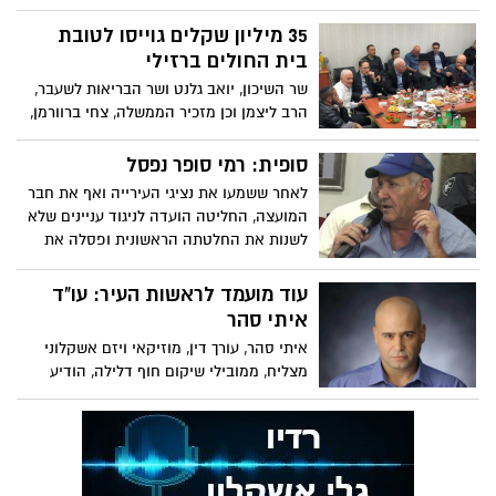
שקל אך מאוחר יותר גילתה שהוא גבה עמלה
גבוהה ביותר גם מהקונה. תביעת פיצויים
35 מיליון שקלים גוייסו לטובת
שהגישה נגדו התקבלה מאת: עו"ד אפרים כהן
בית החולים ברזילי
שר השיכון, יואב גלנט ושר הבריאות לשעבר,
הרב ליצמן וכן מזכיר הממשלה, צחי ברוורמן,
הגיעו לאשקלון והבטיחו סיוע כספי ענק
לטובת הקמת שלושה חדרי ניתוח וסיום בנין
סופית: רמי סופר נפסל
האינפוזיה החדש. כך מסר, פיני סבח, אחד
לאחר ששמעו את נציגי העירייה ואף את חבר
מהאנשים שעומד בראש התומכים בבית
המועצה, החליטה הועדה לניגוד עניינים שלא
החולים
לשנות את החלטתה הראשונית ופסלה את
חבר המועצה מקבלת תפקיד סגן ראש העיר
בשכר
עוד מועמד לראשות העיר: עו"ד
איתי סהר
איתי סהר, עורך דין, מוזיקאי ויזם אשקלוני
מצליח, ממובילי שיקום חוף דלילה, הודיע
שיתמודד בבחירות 2018 לראשות העיר:
"מקבלי החלטות שלא מבינים עסקים ולא
יודעים לעודד תעסוקה לא יצליחו להביא את
העיר למקום שבו מגיע לה ולנו להיות״