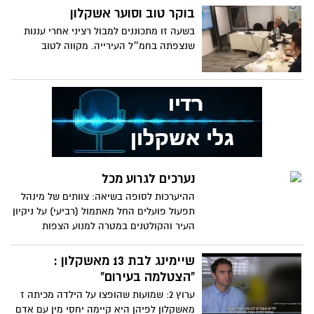
הכנס יתקיים ביום שני, 22.1, בשעה 19:30
שהעבירו את הסחורה לרכבם. בסיום חקירתם
בוקר טוב וסוער אשקלון
בפאב הג'ק בחוף דלילה
נכלא אחד מהם ואילו חברו שוחרר בתנאים
בשעה זו מתכוננים למבול רציני אחרי עננות
מגבילים
שנצפתה בחמ״ל העירייה. מקווה לטוב
נערכים לגרוע מכל
ההיערכות לסופה בשיאה: צוותים של מינהל
תפעול פועלים החל מאתמול (רביעי) על ניקיון
העיר והקולטנים במטרה למנוע הצפות
שיימינג לבת 13 מאשקלון :
"הצטלמה בעירום"
ערוץ 2: שמועות שהופצו על הילדה מכיתה ז
מאשקלון לפיהן היא קיימה יחסי מין עם אדם