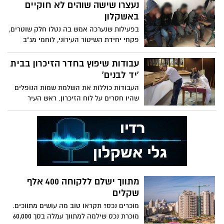
נעצרו שישה שוהים לא חוקיים
באשקלון
בפעילות שנערכה אמש בה נטלו חלק שוטרים,
פקחי יחידת השיטור העירוני, לוחמי מג"ב
ו"יואב", נבדקו עשרות חשודים ביניהם
מעסיקים ומלין. "נמשיך בפעילות למען ביטחון
עבודות שיפוץ בחדר הזיכרון בבית
התושבים בדרום", נמסר מהמשטרה.
'יד לבנים'
העבודות כוללות את השלמת שמות הנופלים
שהיו חסרים על לוח הזיכרון. ראש העיר
בפועל, תומר גלאם: "הנחיתי שהחדר המחודש
יעמוד כבר בזמן הקרוב לרשות המשפחות,
ויעניק את הכבוד הראוי למי שמסרו את
חייהם למעננו"
מתווך ישלם ללקוחה 400 אלף
שקלים
מוכרים נכס? תקראו טוב מה עושים מתווכים.
מוכרת נכס שילמה למתווך עמלה בסך 60,000