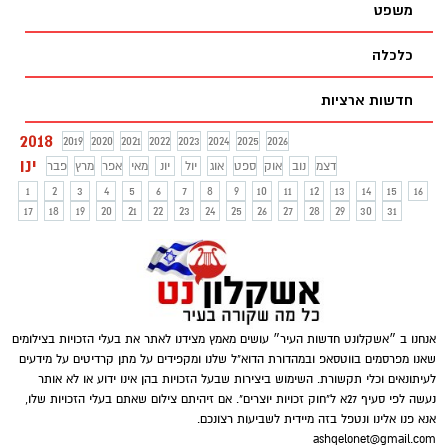
משפט
כלכלה
חדשות ארציות
2018
2019
2020
2021
2022
2023
2024
2025
2026
ינו
דצמ
נוב
אוק
ספט
אוג
יול
יונ
מאי
אפר
מרץ
פבר
1
2
3
4
5
6
7
8
9
10
11
12
13
14
15
16
17
18
19
20
21
22
23
24
25
26
27
28
29
30
31
אנחנו ב ״אשקלונט חדשות העיר״ עושים מאמץ מצידנו לאתר את בעלי הזכויות בצילומים
שאנו מפרסמים בווטסאפ ובמהדורת הדוא"ל שלנו ומקפידים על מתן קרדיטים על מידעים
לעיתונאים וכלי תקשורת. השימוש ביצירות שבעל הזכויות בהן אינו ידוע או לא אותר
נעשה לפי סעיף 27א ל"חוק זכויות יוצרים". אם זיהיתם צילום שאתם בעלי הזכויות שלו,
אנא פנו אלינו ונטפל בזה מיידית לשביעות רצונכם.
ashqelonet@gmail.com