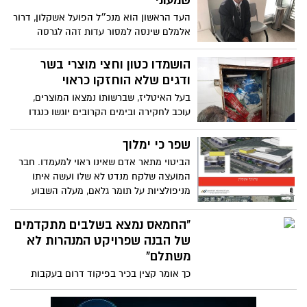
שמעוני
העד הראשון הוא מנכ״ל הפועל אשקלון, דרור
אלמלם שינסה למסור עדות זהה לגרסה
שמסר במשטרה. העדה השניה היום היא
נורית מנחם עורכת דין מחברת אתרים, אולם
הושמדו כטון וחצי מוצרי בשר
הזמנתה בוטלה מקוצר זמן
ודגים שלא הוחזקו כראוי
בעל האיטליז, שברשותו נמצאו המוצרים,
עוכב לחקירה ובימים הקרובים יוגשו כנגדו
כתבי אישום בגין החזקת מוצרי בשר בתנאים
תברואתיים ירודים ביותר המהווים סכנה
שפר כי ימלוך
מיידית לבריאות הציבור
הביטוי מתאר אדם שאינו ראוי למעמדו. חבר
המועצה שלקח מנדט לא שלו ועשה איתו
מניפולציות על תומר גלאם, מעלה השבוע
פוסט על תחנה מרכזית חדשה שבלשון
המעטה גם עליה הוא עושה את אותו דבר.
"החמאס נמצא בשלבים מתקדמים
שפר כבר לא ישב במועצה הבאה, זה אגב,
של הבנה שפרויקט המנהרות לא
דינו של כל אדם נבחר על ידי גוף מסויים
משתלם"
ועורק איתו לתועלתו האישית. אלכס גולדפרב
כך אומר קצין בכיר בפיקוד דרום בעקבות
מוכר לכם?. הנה האמת על התחנה המרכזית
הפיצוצים האחרונים שנעשו במקום בסיכול
החדשה שהוא מקים בעיר
של שלוש מהן בחודשיים האחרונים