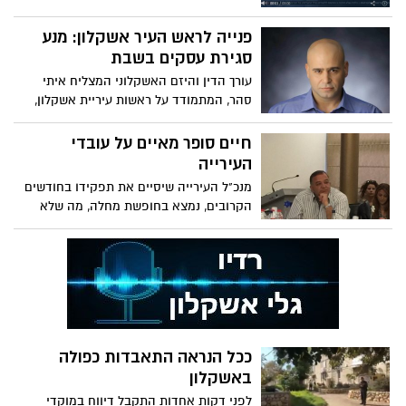
מבוגר גרמו לה להסתגר בבית ולא לצאת
במשך 3 חודשים. המצב החריג הוביל את
פנייה לראש העיר אשקלון: מנע
אמה להתערב. כתבתו של תמיר סטיימן, כפי
סגירת עסקים בשבת
ששודרה אמש בערוץ 2
עורך הדין והיזם האשקלוני המצליח איתי
סהר, המתמודד על ראשות עיריית אשקלון,
שלח הבוקר (ב') מכתב לראש עיריית אשקלון
בפועל תומר גלאם ובו קרא לו למנוע סגירת
חיים סופר מאיים על עובדי
עסקים בשבת. סהר כתב לגלאם:
העירייה
מנכ"ל העירייה שיסיים את תפקידו בחודשים
הקרובים, נמצא בחופשת מחלה, מה שלא
מונע ממנו להוציא הנחיות לעובדי העירייה
"הוראות ינתנו על ידי ראש העיר בפועל, תומר
גלאם בלבד" כותב המנכ"ל במכתבו
ככל הנראה התאבדות כפולה
באשקלון
לפני דקות אחדות התקבל דיווח במוקדי