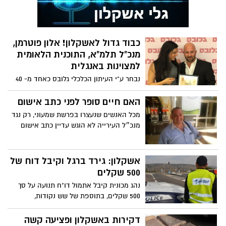
כבוד גדול לאשקלון! אלון פוטרמן,
מנכ"ל תלמ"א, התוכנית הלאומית
למצוינות באנגלית
נבחר ע"י העיתון הכלכלי גלובס כאחד מ- 40
האנשים הצעירים המובילים מתחת לגיל 40
האם חיים סופר לפני כתב אישום
מכל האנשים שנעצרו בפרשת שמעוני, רק נגד
מנכ״ל העירייה לא הוגש עדיין כתב אישום
אשקלון: גירד ברגל וקיבל דוח של
500 שקלים
נהג מכונית קיבל אתמול דו"ח תנועה על סך
500 שקלים, בתוספת של שש נקודות,
כשלטענתו רק גירד את רגלו כשעצר באור
אדום ברמזור בצומת אשקלון
דקירות באשקלון ופציעה קשה