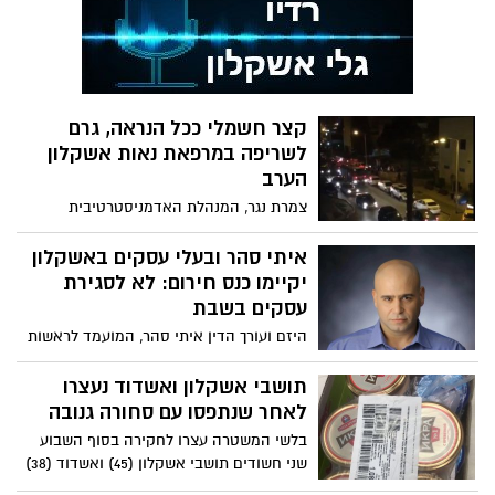
קצר חשמלי ככל הנראה, גרם
לשריפה במרפאת נאות אשקלון
הערב
צמרת נגר, המנהלת האדמניסטרטיבית
במרפאה של קופת חולים כללית, סיפרה כי
בסביבות השעה 18:00, הבחינה הרופאה דר
איתי סהר ובעלי עסקים באשקלון
מרינה לישין בעשן בחדר, באותן דקות החלו
יקיימו כנס חירום: לא לסגירת
הגלאים לצפצף אך לא נמצא המקור לשריפה
עסקים בשבת
היזם ועורך הדין איתי סהר, המועמד לראשות
עיריית אשקלון בבחירות המקומיות, עורך כנס
חירום פתוח לציבור ולבעלי עסקים באשקלון
תושבי אשקלון ואשדוד נעצרו
נגד סגירת עסקים בשבת, על רקע כניסתו של
לאחר שנתפסו עם סחורה גנובה
"חוק המרכולים" לתוקף והימנעותו של ראש
בלשי המשטרה עצרו לחקירה בסוף השבוע
עיריית אשקלון בפועל, תומר גלאם, ממתן
שני חשודים תושבי אשקלון (45) ואשדוד (38)
התחייבות ברורה שלא לסגור עסקים בשבת.
בחשד לגניבה. השניים נתפסו "על חם" בעת