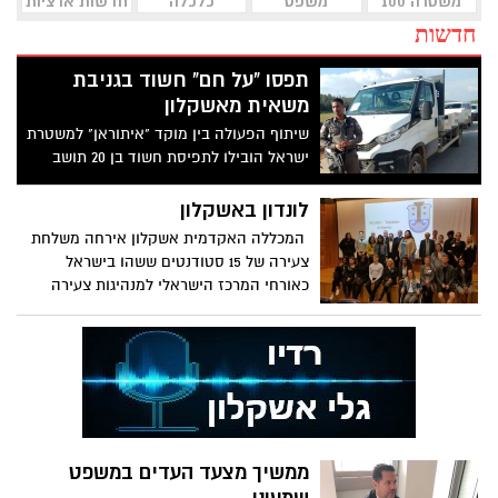
משטרה 100
משפט
כלכלה
חדשות ארציות
חדשות
תפסו "על חם" חשוד בגניבת
משאית מאשקלון
שיתוף הפעולה בין מוקד "איתוראן" למשטרת
ישראל הובילו לתפיסת חשוד בן 20 תושב
הפזורה הבדואית
לונדון באשקלון
המכללה האקדמית אשקלון אירחה משלחת
צעירה של 15 סטודנטים ששהו בישראל
כאורחי המרכז הישראלי למנהיגות צעירה
ממשיך מצעד העדים במשפט