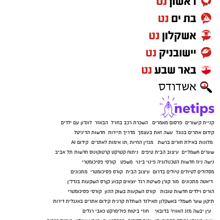
קניית קישורים
פרסום מאמרים
השכרת רכב בחו"ל
הבאזר
לונדון עם ילדים
קידום אתרים בגוגל
עשה זאת בעצמך
מדריך תיירות
חדשות הדיגיטל
מלונות באילת
חורים ברשת
מגזין החיות
,
תו אימות לאתרים
קידום AI
שערים חשמליים
עיצוב הבית
טיפים
ניתוח קטרקט
קרטוקונוס
חדשות תל אביב
נישה ניוז
חדשות הטכנולוגיה
פינוי בינוי
משפט
קורסי פסיכומטרי
מסלולים לטיולים
טיולים בדרום
עיצוב הבית
קורס פסיכומטרי
מתכונים
דיאטה
מתכונים
מור קורן
פשיטת רגל
יוצאים קבוע
קןרס השקעות בנדל"ן
הורים וילדים
חדשות טובות
קורס השקעות בשוק ההון
קורסי פסיכומטרי
תיקון שער חשמלי באשקלון
תאילנד
השתלת קרנית
קידום אתרים באנגלית
דירות
עין יבשה
מזג האוויר בדובאי
חוזי ביטוח
פולימרקט
כאבי רגלים