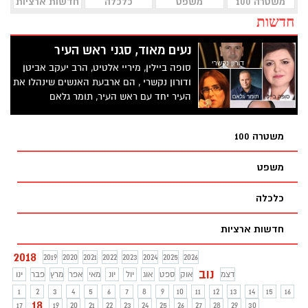
משטרה 100
משפט
כלכלה
חדשות ארציות
חדשות
נעים מאוד, סגני ראש העיר
סופה ביילין, מיריי אלטיט, הרב יעקב אביטן
ודורון נקשרי , הם ארבעת האנשים שינהלו את
העיר יחד עם ראש העיר, תומר גלאם
משטרה 100
משפט
כלכלה
חדשות ארציות
2018
2019
2020
2021
2022
2023
2024
2025
2026
נוב
דצמ
אוק
ספט
אוג
יול
יונ
מאי
אפר
מרץ
פבר
ינו
1
2
3
4
5
6
7
8
9
10
11
12
13
14
15
16
18
17
19
20
21
22
23
24
25
26
27
28
29
30