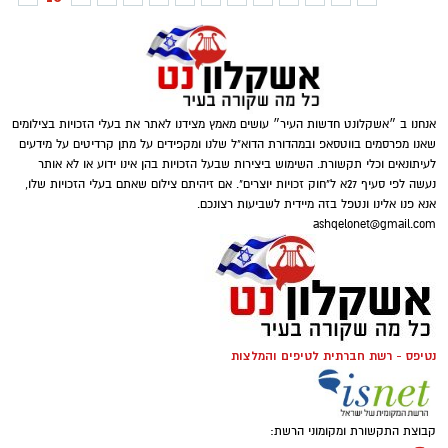
אנחנו ב ״אשקלונט חדשות העיר״ עושים מאמץ מצידנו לאתר את בעלי הזכויות בצילומים
שאנו מפרסמים בווטסאפ ובמהדורת הדוא"ל שלנו ומקפידים על מתן קרדיטים על מידעים
לעיתונאים וכלי תקשורת. השימוש ביצירות שבעל הזכויות בהן אינו ידוע או לא אותר
נעשה לפי סעיף 27א ל"חוק זכויות יוצרים". אם זיהיתם צילום שאתם בעלי הזכויות שלו,
אנא פנו אלינו ונטפל בזה מיידית לשביעות רצונכם.
ashqelonet@gmail.com
נטיפס - רשת חברתית לטיפים והמלצות
קבוצת התקשורת ומקומוני הרשת: