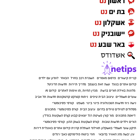
קניית קישורים
פרסום מאמרים
השכרת רכב בחו"ל
הבאזר
לונדון עם ילדים
קידום אתרים בגוגל
עשה זאת בעצמך
מדריך תיירות
חדשות הדיגיטל
מלונות באילת
חורים ברשת
מגזין החיות
,
תו אימות לאתרים
קידום AI
שערים חשמליים
עיצוב הבית
טיפים
ניתוח קטרקט
קרטוקונוס
חדשות תל אביב
נישה ניוז
חדשות הטכנולוגיה
פינוי בינוי
משפט
קורסי פסיכומטרי
מסלולים לטיולים
טיולים בדרום
עיצוב הבית
קורס פסיכומטרי
מתכונים
דיאטה
מתכונים
מור קורן
פשיטת רגל
יוצאים קבוע
קןרס השקעות בנדל"ן
הורים וילדים
חדשות טובות
קורס השקעות בשוק ההון
קורסי פסיכומטרי
תיקון שער חשמלי באשקלון
תאילנד
השתלת קרנית
קידום אתרים באנגלית
דירות
עין יבשה
מזג האוויר בדובאי
חוזי ביטוח
פולימרקט
כאבי רגלים