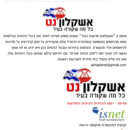
אנחנו ב ״אשקלונט חדשות העיר״ עושים מאמץ מצידנו לאתר את בעלי הזכויות בצילומים
שאנו מפרסמים בווטסאפ ובמהדורת הדוא"ל שלנו ומקפידים על מתן קרדיטים על מידעים
לעיתונאים וכלי תקשורת. השימוש ביצירות שבעל הזכויות בהן אינו ידוע או לא אותר
נעשה לפי סעיף 27א ל"חוק זכויות יוצרים". אם זיהיתם צילום שאתם בעלי הזכויות שלו,
אנא פנו אלינו ונטפל בזה מיידית לשביעות רצונכם.
ashqelonet@gmail.com
נטיפס - רשת חברתית לטיפים והמלצות
קבוצת התקשורת ומקומוני הרשת: