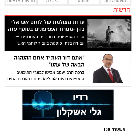
משטרה 100
משפט
כלכלה
חדשות ארציות
חדשות
עדות מצולמת של לוחם אש אלי
כהן -מטרור העפיפונים בעוטף עזה
טרור העפיפונים בחודשים האחרונים, יצר
עבודה בלתי פוסקת בעבור לוחמי האש
בדרום, זאת בכדי להגן על תושבי עוטף עזה,
על שמורות הטבע והשדות החקלאיים
“אתם דור העתיד אתם ההנהגה
שנשרפים מידי יום. אלי כהן מפקד צוות
הבאה של עמנו”
כבאים ודובר מחוז דרום של מערך הכיבוי,
ברכת הרב יעקב אביטן לבוגרי התיכונים
מספר מנקודת מבט של לוחם אש, על מה
המסיימים היום את לימודיהם במערכת החינוך
שקורה שם בשטח
משטרה 100