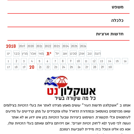
משפט
כלכלה
חדשות ארציות
2018
2019
2020
2021
2022
2023
2024
2025
2026
יונ
דצמ
נוב
אוק
ספט
אוג
יול
מאי
אפר
מרץ
פבר
ינו
1
2
3
4
5
6
7
8
9
10
11
12
13
14
15
16
20
17
18
19
21
22
23
24
25
26
27
28
29
30
אנחנו ב ״אשקלונט חדשות העיר״ עושים מאמץ מצידנו לאתר את בעלי הזכויות בצילומים
שאנו מפרסמים בווטסאפ ובמהדורת הדוא"ל שלנו ומקפידים על מתן קרדיטים על מידעים
לעיתונאים וכלי תקשורת. השימוש ביצירות שבעל הזכויות בהן אינו ידוע או לא אותר
נעשה לפי סעיף 27א ל"חוק זכויות יוצרים". אם זיהיתם צילום שאתם בעלי הזכויות שלו,
אנא פנו אלינו ונטפל בזה מיידית לשביעות רצונכם.