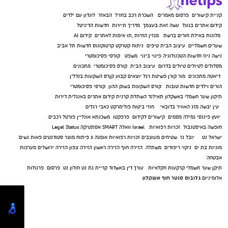
קניית קישורים
פרסום מאמרים
השכרת רכב בחו"ל
הבאזר
לונדון עם ילדים
קידום אתרים בגוגל
עשה זאת בעצמך
מדריך תיירות
חדשות הדיגיטל
מלונות באילת
חורים ברשת
מגזין החיות
,
תו אימות לאתרים
קידום AI
שערים חשמליים
עיצוב הבית
טיפים
ניתוח קטרקט
קרטוקונוס
חדשות תל אביב
נישה ניוז
חדשות הטכנולוגיה
פינוי בינוי
משפט
קורסי פסיכומטרי
מסלולים לטיולים
טיולים בדרום
עיצוב הבית
קורס פסיכומטרי
מתכונים
דיאטה
מתכונים
מור קורן
פשיטת רגל
יוצאים קבוע
קןרס השקעות בנדל"ן
הורים וילדים
חדשות טובות
קורס השקעות בשוק ההון
קורסי פסיכומטרי
תיקון שער חשמלי באשקלון
תאילנד
השתלת קרנית
קידום אתרים באנגלית
דירות
עין יבשה
מזג האוויר בדובאי
חוזי ביטוח
פולימרקט
כאבי רגלים
יועץ פיננסי
גמילה מסמים
קישורים לקידום
פרפקטו
משכנתא אונליין
פורטל רכבים
חופשה באיסטנבול
זכויות רפואיות
Israel
וואלה SMART
אסתטיקה
Legal Status
ישראל נט
יובל גז
שטיחים מעוצבים
זכויות רפואיות
אומגה 3
פיתוח מוצר
סטודנטים
פאות נשים
מוניות בת ים
ניקוי ריפודים
משתלה
הזירה חוף
הזירה ראשון
הזירה צפון
הזירה ירושלים
מערכות
אבטחה
תיקן שער חשמלי
קרקעות חקלאיות
עורך דין באשדוד
קריית גת נט
חולון נט
פרסום
פרגולות
גלובוס סנטר חוף אשקלון
אלומיניום