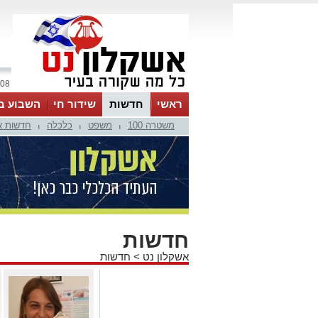
08 אוגוסט 2026 / 06:35
ראשי
חדשות
שידור חי
השבוע ב
משטרה 100
משפט
כלכלה
חדשות א
|
|
|
חדשות
אשקלון נט
>
חדשות