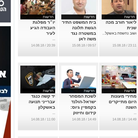
חדשות
חדשות
חדשות
ליאור חורב מכה
בית המשפט התיר
יו״ר מפלגת
שנית
הגשת תלונה
העבודה הגיע
במשטרה נגד
לעיר
ושוב נחשפת באשקל...
משה ז'אן
...
...
20:39 / 14.08.18
09:57 / 15.08.18
23:11 / 15.08.18
חדשות
חדשות
חדשות
מחירי מעונות
לשכת המסחר
יד קשה כנגד
היום מתייקרים
ישראל-הולנד
עברייני תנועה
השנה
בקמפיין גיוס:
באשקלון
קידום וחיזוק
...
...
העסקים באשקלון
11:00 / 14.08.18
14:49 / 14.08.18
14:49 / 14.08.18
ועוטף עזה
...