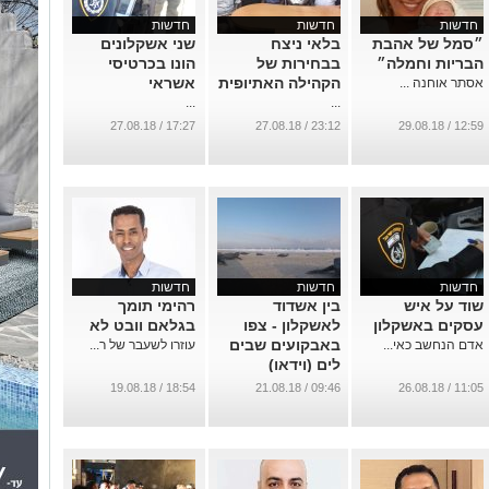
חדשות
חדשות
חדשות
״סמל של אהבת
בלאי ניצח
שני אשקלונים
הבריות וחמלה״
בבחירות של
הונו בכרטיסי
הקהילה האתיופית
אשראי
אסתר אוחנה ...
...
...
17:27 / 27.08.18
23:12 / 27.08.18
12:59 / 29.08.18
חדשות
חדשות
חדשות
שוד על איש
בין אשדוד
רהימי תומך
עסקים באשקלון
לאשקלון - צפו
בגלאם וובט לא
באבקועים שבים
אדם הנחשב כאי...
עוזרו לשעבר של ר...
לים (וידאו)
...
18:54 / 19.08.18
09:46 / 21.08.18
11:05 / 26.08.18