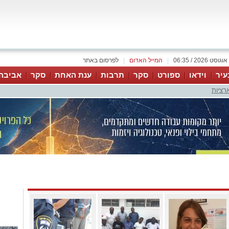
|
המייל האדום
|
לפרסום באתר
עיר
וידאו
ספורט
סקר
תרבות
ענת האחת
סקר
אביבה
רציות