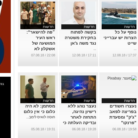
חדשות
חדשות
חדשות
נוסף על כל
בקשה לפתוח
״פה להישאר":
הצרות יש עברייני
בחקירת משטרה
ראש העיר
שייט
נגד משה ג'אן
המושעה של
אשקלון לא
...
...
מתרגש מהאישום
22:08 / 07.08.18
17:11 / 12.08.18
17:37 / 12.08.18
נגדו
...
חדשות
חדשות
חדשות
נעצרו חשודים
נעצר נוהג ללא
מסתמן: לא היה
בפריצה לפאב
רישיון נהיגה,
כלום כי אין כלום
"ג'ק" ומסעדת
התחזה לאחר
חוסה לואיס לימב...
"פרנקו"
ובדיקה העלתה כי
נוהג בהשפעת סם
...
19:31 / 05.08.18
19:28 / 06.08.18
19:58 / 06.08.18
מסוכן