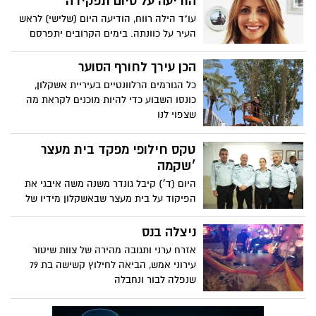
הודיעה על סיום תפקידה
עו"ד הילה רווח, הודיעה היום (שלישי) לראש
העיר על כוונתה. בימים הקרובים יתפרסם
מכרז חדש לתפקיד. ראש העיר קיבל את
בקשתה והודה לה על עבודתה; עו"ד הילה
הכן עירך לחורף הסוער
רווח: "מודה על הזכות שהייתה לי לעבוד
כל הגורמים הרלוונטיים בעיריית אשקלון,
ברשות; עוברת למגזר הפרטי"
כונסו השבוע כדי להיות מוכנים לקראת מה
שצפוי לנו
טקס חילופי מפקד בית מעצר
׳שקמה
היום (ד׳) קיבל גונדר משנה משה איבגי את
הפיקוד על בית מעצר שבאשקלון מידיו של
גונדר משנה יעקב שלום שלאחרונה מונה
לראש מחלקת ביקורת פנים
ניצלה בנס
אזרח ערני ותגובה מהירה של צוות שיטור
עירוני אמש, הביאה לחילוץ קשישה בת 79
שנפלה לבור ונחבלה