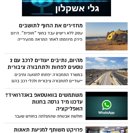
מחזירים את החוף לתושבים
עסק ללא רישיון עבד בחוף ״חופית״. היזם
פירק מיוזמתו לאחר התראה מהעירייה
מהיום, נתיבים יעודים לרכב עם 2
נוסעים לפחות ולתחבורה ציבורית
במשרד התחבורה יפתחו לתנועה נתיבים
ייעודיים לתחבורה ציבורית ולכלי רכב בהם
שני נוסעים לפחות (נהג ונוסע). כמו כן, משרד
התחבורה תגבר באופן משמעותי את קווי
משתמשים בוואטסאפ באנדרואיד?
התחבורה הציבורית לתל אביב וממנה
עדכנו מיד גרסה בחנות
בכבישים 2 ו-20. מדובר בקווים לאשדוד,
האפליקציה
רחובות, הוד השרון, ראשון לציון, נתניה,
חולשת אבטחה שהתגלתה בחודש שעבר
הרצליה, רעננה וכפר סבא . מטרת המיזם היא
ונחשפה ביממה האחרונה אפשרה לתוקפים
לעודד נוסעים לזנוח את הרכב הפרטי ולעבור
לשלוח למשתמשים GIF זדוני ובאמצעותו
פרויקט משותף למניעת תאונות
לנסיעה שיתופית ולתחבורה ציבורית