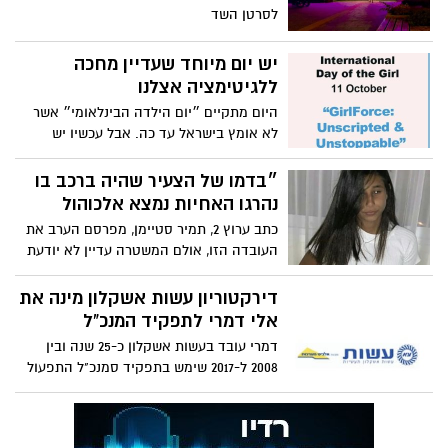
לסרטן השד
יש יום מיוחד שעדיין מחכה
ללגיטימציה אצלנו
היום מתקיים ״יום הילדה הבינלאומי״ אשר
לא אומץ בישראל עד כה. אבל עכשיו יש
שרוצים לאמץ
״בדמו של הצעיר שהיה ברכב בו
נהרגו האחיות נמצא אלכוהול
כתב ערוץ 2, תמיר סטיימן, מפרסם הערב את
העובדה הזו, אולם המשטרה עדיין לא יודעת
אם הוא נהג ברכב
דירקטוריון עשות אשקלון מינה את
אלי דמרי לתפקיד המנכ"ל
דמרי עובד בעשות אשקלון כ-25 שנה ובין
2008 ל-2017 שימש בתפקיד סמנכ"ל התפעול
שלה • בשנתיים האחרונות הוא שימש
בתפקיד מנכ"ל קבוצת אולימפיה תעשיות
מתכת מתוך אתר “גלובס”