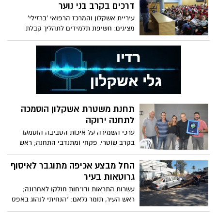
לקבל גישה לקבצים ולהודעות שלהם
דרכים בקרב בני נוער
באפליקציה. וואטסאפ תיקנה את החולשה
עיריית אשקלון והמרכז הרפואי 'ברזילי'
ולא ידוע אם נעשה בה שימוש לרעה.
מציגים: חשיפת תלמידים לתהליך קבלת
נפגעים במיון וההיבטים הנוספים שלו; ראש
העיר, תומר גלאם: "כאבא לילדה בת גילכם,
הדאגה עצומה. בנהיגה, שימו את מכשירי
הטלפון בצד והימנעו מהיסח הדעת"
תחנת משטרת אשקלון הוסמכה
לתחנה ירוקה
ערכי השמירה על איכות הסביבה הוטמעו
בקרב שוטרי, פקחי ומתנדבי התחנה; ראש
העיר, תומר גלאם: "התחנה מצטרפת לשורה
ארוכה של גנים ובתי ספר שהוסמכו לירוקים"
החל מבצע אכיפה מתוגבר לאיסוף
גרוטאות בעיר
עשרות התראות ודו"חות חולקו לאחרונה;
ראש העיר, תומר גלאם: "הנחיתי לנהוג באפס
סובלנות על מנת לצמצם ולמנוע את התופעה