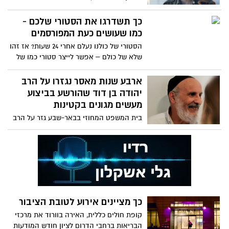
והתייעלויות
כך תשדרגו את הסטורי שלכם -
כמו שעושים כעת המפורסמים
הסטורי של כולנו נעלם אחרי 24 שעות? אז זהו
שלא של כולם – אפשר לייצר סטורי כמו של
המפורסמים באמצעות פיצ'ר ה"סטורי
היילייטס" - שמאפשר לנו להציג לראווה
ארבע שנות מאסר נגזרו על הרב
סטוריז מוצלחים במיוחד, כאלה שהיו
יהודה בן דוד שהורשע בביצוע
פופולריים וזכו להרבה צפיות, וגם כאלה
מעשים מגונים בקטינות
שעדין רלוונטיים. אפשר אפילו לייצר את
בית המשפט המחוזי בבאר-שבע גזר על הרב
ההיילייטס לפי נושאים, לתת כותרות מעניינות
יהודה בן דוד,בן 70 מאשדוד, עונש של 4 שנות
ולמשוך באופן הזה עוד עוקבים לפרופיל
מאסר בפועל בגין ביצוע עבירות של מעשים
מגונים כלפי שלוש אחיות בנות משפחה אחת,
בהיותן קטינות. בנוסף, פסק ביהמ"ש כי
הנאשם ישלם למתלוננות פיצוי בסכום כולל
של 150,000 ש״ח
כך מציינים אירוע לטובת הציבור
קופת חולים כללית, האירה בוורוד את מרכזי
הבריאות ברחבי הדרום לציון חודש המודעות