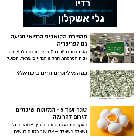
מהפיכת הקנאביס הרפואי מגיעה
גם לפריפריה
מותג GreenPharma מבית חברת טלפארמה
(בית המרקחת המקוון הגדול בישראל, הפועל
יותר מ 20 שנים), מביא בשורה ייחודית
למטופלי הקנאביס הרפואי בישראל ובמיוחד
כמה מיליונרים חיים בישראל?
למטופלים בפריפרייה.
טונה ועוד 5 - המזונות שיכולים
לגרום להרעלה
בעקבות הרעלת הטונה בסניף ארומה בתל
נשאלת השאלה – אלו עוד מזונות רגישים
מאוד לתנאים סביבתיים ועשויים להיות