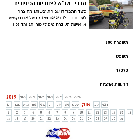
ככל הניתן"
מדריך מד"א לצום יום הכיפורים
כיצד תתמודדו עם התייבשות? מה צריך
לעשות כדי לוודא את שלומם של אדם קשיש
או אישה העוברת טיפולי פוריות? ומה נכון
לאכול לקראת הצום ובסופו?
משטרה 100
משפט
כלכלה
חדשות ארציות
2019
2020
2021
2022
2023
2024
2025
2026
אוק
דצמ
נוב
ספט
אוג
יול
יונ
מאי
אפר
מרץ
פבר
ינו
1
2
3
4
5
6
7
8
9
10
11
12
13
14
15
16
17
18
19
20
21
22
23
24
25
26
27
28
29
30
31