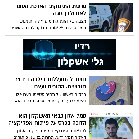
מקולקלים? 5 מזונות שנמצאים בסיכון גבוה
פרשת התינוקת: הארכת מעצר
להיווצרות הרעלת מזון כאשר תנאי
לאם ולבן זוגה
ההכנה/אחסון/שימור שלהם אינם תקינים.
מצבה של התינוקת מוסיף להיות אנוש.
המשטרה תביא אותם הבוקר לבית המשפט
השלום באשקלון
חשד להתעללות בילדה בת 11
חודשים. ההורים נעצרו
פרסום ראשון של תמיר סטיימן מערוץ 12
נמצא כרגע בחקירת משטרה. החשד הוא
שאימו התעללה בו והתינוקת הגיע אתמול
לבית החולים ומשם הובהלה לבית החולים
סמל אלון גבאי מאשקלון הוא
סורוקה עם פגיעות ראש חמורות. שכן ששמע
הזוכה בפרס על פיתוח אפליקציה
את צרחות התינוקת הזעיק את מד"א
לקראת החגים קיים מפקד פיקוד העורף,
האלוף תמיר ידעי, תחרות בנושא פיתוחים