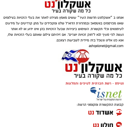
אנחנו ב ״אשקלונט חדשות העיר״ עושים מאמץ מצידנו לאתר את בעלי הזכויות בצילומים
שאנו מפרסמים בווטסאפ ובמהדורת הדוא"ל שלנו ומקפידים על מתן קרדיטים על מידעים
לעיתונאים וכלי תקשורת. השימוש ביצירות שבעל הזכויות בהן אינו ידוע או לא אותר
נעשה לפי סעיף 27א ל"חוק זכויות יוצרים". אם זיהיתם צילום שאתם בעלי הזכויות שלו,
אנא פנו אלינו ונטפל בזה מיידית לשביעות רצונכם.
ashqelonet@gmail.com
נטיפס - רשת חברתית לטיפים והמלצות
קבוצת התקשורת ומקומוני הרשת: