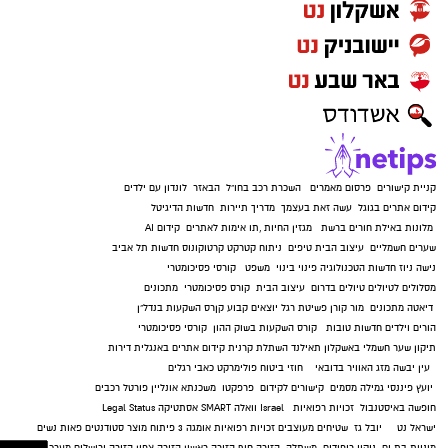
קניית קישורים
פרסום מאמרים
השכרת רכב בחו"ל
הבאזר
לונדון עם ילדים
קידום אתרים בגוגל
עשה זאת בעצמך
מדריך תיירות
חדשות הדיגיטל
מלונות באילת
חורים ברשת
מגזין החיות
,
תו אימות לאתרים
קידום AI
שערים חשמליים
עיצוב הבית
טיפים
ניתוח קטרקט
קרטוקונוס
חדשות תל אביב
נישה ניוז
חדשות הטכנולוגיה
פינוי בינוי
משפט
קורסי פסיכומטרי
מסלולים לטיולים
טיולים בדרום
עיצוב הבית
קורס פסיכומטרי
מתכונים
דיאטה
מתכונים
מור קורן
פשיטת רגל
יוצאים קבוע
קןרס השקעות בנדל"ן
הורים וילדים
חדשות טובות
קורס השקעות בשוק ההון
קורסי פסיכומטרי
תיקון שער חשמלי באשקלון
תאילנד
השתלת קרנית
קידום אתרים באנגלית
דירות
עין יבשה
מזג האוויר בדובאי
חוזי ביטוח
פולימרקט
כאבי רגלים
יועץ פיננסי
גמילה מסמים
קישורים לקידום
פרפקטו
משכנתא אונליין
פורטל רכבים
חופשה באיסטנבול
זכויות רפואיות
Israel
וואלה SMART
אסתטיקה
Legal Status
ישראל נט
יובל גז
שטיחים מעוצבים
זכויות רפואיות
אומגה 3
פיתוח מוצר
סטודנטים
פאות נשים