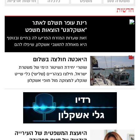
משטרה 100
משפט
כלכלה
חדשות ארציות
חדשות
רינת עופר תשלם לאתר
“אשקלונט“ הוצאות משפט
זאת שעדות המזרח הפריעו לה בחיים ובנוסף
היא מאחלת לתושבי אשקלון, שיפלו להם
טילים על ביתם, פסקה שופטת בית המשפט
השלום, סבין כהן, שהיא תשלם לאחר
היאכטה חולצה בשלום
שביקשה למשוך את כתב התביעה בגין לשון
שוטרי יחידת השיטור הימי של משטרת
הרע שהגישה
ישראל, חילצו בצהריים (שלישי) כלי שייט
שנקלע למצוקה מול חופי אשקלון
היועצת המשפטית של העירייה