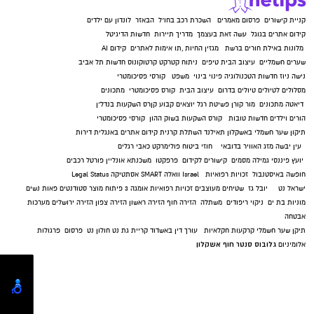
קניית קישורים
פרסום מאמרים
השכרת רכב בחו"ל
הבאזר
לונדון עם ילדים
קידום אתרים בגוגל
עשה זאת בעצמך
מדריך תיירות
חדשות הדיגיטל
מלונות באילת
חורים ברשת
מגזין החיות
,
תו אימות לאתרים
קידום AI
שערים חשמליים
עיצוב הבית
טיפים
ניתוח קטרקט
קרטוקונוס
חדשות תל אביב
נישה ניוז
חדשות הטכנולוגיה
פינוי בינוי
משפט
קורסי פסיכומטרי
מסלולים לטיולים
טיולים בדרום
עיצוב הבית
קורס פסיכומטרי
מתכונים
דיאטה
מתכונים
מור קורן
פשיטת רגל
יוצאים קבוע
קןרס השקעות בנדל"ן
הורים וילדים
חדשות טובות
קורס השקעות בשוק ההון
קורסי פסיכומטרי
תיקון שער חשמלי באשקלון
תאילנד
השתלת קרנית
קידום אתרים באנגלית
דירות
עין יבשה
מזג האוויר בדובאי
חוזי ביטוח
פולימרקט
כאבי רגלים
יועץ פיננסי
גמילה מסמים
קישורים לקידום
פרפקטו
משכנתא אונליין
פורטל רכבים
חופשה באיסטנבול
זכויות רפואיות
Israel
וואלה SMART
אסתטיקה
Legal Status
ישראל נט
יובל גז
שטיחים מעוצבים
זכויות רפואיות
אומגה 3
פיתוח מוצר
סטודנטים
פאות נשים
מוניות בת ים
ניקוי ריפודים
משתלה
הזירה חוף
הזירה ראשון
הזירה צפון
הזירה ירושלים
מערכות
אבטחה
תיקן שער חשמלי
קרקעות חקלאיות
עורך דין באשדוד
קריית גת נט
חולון נט
פרסום
פרגולות
גלובוס סנטר חוף אשקלון
אלומיניום