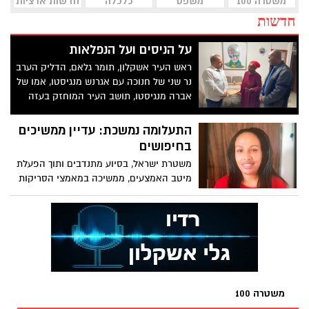
משטרה 100
משפט
כלכלה
חדשות ארציות
חדשות
על הניסים ועל הנפלאות
ראש העיר אשקלון, תומר גלאם, הדליק הערב
נר שני של חנוכה עם אגרנש מנגיסטו, אמו של
אברה מנגיסטו, תושב העיר המוחזק בעזה
בחמש השנים האחרונות
התעלומה נמשכת: עדיין ממשיכים
בחיפושים
משטרת ישראל, בסיוע מתנדבים ותוך הפעלת
מיטב האמצעים, ממשיכה במאמצי הסריקות
לאיתור הנעדרת תושבת אשקלון שעקבותיה
נעלמו בבוקרו של יום רביעי לפני למעלה
משלושה שבועות
משטרה 100