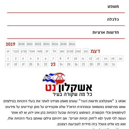
משפט
כלכלה
חדשות ארציות
2019
2020
2021
2022
2023
2024
2025
2026
דצמ
נוב
אוק
ספט
אוג
יול
יונ
מאי
אפר
מרץ
פבר
ינו
1
2
3
4
5
6
7
8
9
10
11
12
13
14
15
16
23
17
18
19
20
21
22
24
25
26
27
28
29
30
31
אנחנו ב ״אשקלונט חדשות העיר״ עושים מאמץ מצידנו לאתר את בעלי הזכויות בצילומים
שאנו מפרסמים בווטסאפ ובמהדורת הדוא"ל שלנו ומקפידים על מתן קרדיטים על מידעים
לעיתונאים וכלי תקשורת. השימוש ביצירות שבעל הזכויות בהן אינו ידוע או לא אותר
נעשה לפי סעיף 27א ל"חוק זכויות יוצרים". אם זיהיתם צילום שאתם בעלי הזכויות שלו,
אנא פנו אלינו ונטפל בזה מיידית לשביעות רצונכם.