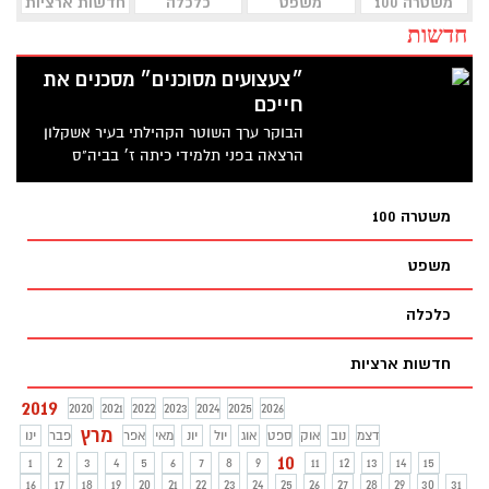
משטרה 100
משפט
כלכלה
חדשות ארציות
חדשות
״צעצועים מסוכנים״ מסכנים את
חייכם
הבוקר ערך השוטר הקהילתי בעיר אשקלון
הרצאה בפני תלמידי כיתה ז׳ בביה"ס
לאומנויות בעיר בנושא הסכנות הטמונות
ב״צעצועים מסוכנים״, אלו אותם פריטי
משטרה 100
פירוטכניקה בהם נוהגים להשתמש בני נוער
רבים בימים אלו לקראת חג פורים הקרב ובא
משפט
אשר מסכנים את חייהם
כלכלה
חדשות ארציות
2019
2020
2021
2022
2023
2024
2025
2026
מרץ
דצמ
נוב
אוק
ספט
אוג
יול
יונ
מאי
אפר
פבר
ינו
10
1
2
3
4
5
6
7
8
9
11
12
13
14
15
16
17
18
19
20
21
22
23
24
25
26
27
28
29
30
31