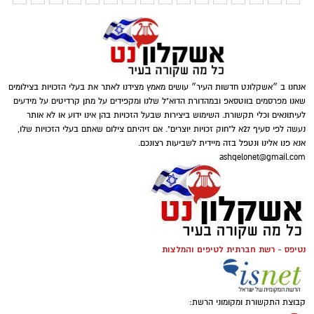
אנחנו ב ״אשקלונט חדשות העיר״ עושים מאמץ מצידנו לאתר את בעלי הזכויות בצילומים
שאנו מפרסמים בווטסאפ ובמהדורת הדוא"ל שלנו ומקפידים על מתן קרדיטים על מידעים
לעיתונאים וכלי תקשורת. השימוש ביצירות שבעל הזכויות בהן אינו ידוע או לא אותר
נעשה לפי סעיף 27א ל"חוק זכויות יוצרים". אם זיהיתם צילום שאתם בעלי הזכויות שלו,
אנא פנו אלינו ונטפל בזה מיידית לשביעות רצונכם.
ashqelonet@gmail.com
נטיפס - רשת חברתית לטיפים והמלצות
קבוצת התקשורת ומקומוני הרשת: