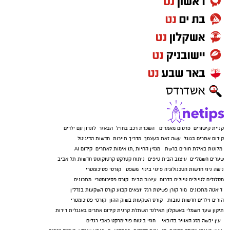
קניית קישורים
פרסום מאמרים
השכרת רכב בחו"ל
הבאזר
לונדון עם ילדים
קידום אתרים בגוגל
עשה זאת בעצמך
מדריך תיירות
חדשות הדיגיטל
מלונות באילת
חורים ברשת
מגזין החיות
,
תו אימות לאתרים
קידום AI
שערים חשמליים
עיצוב הבית
טיפים
ניתוח קטרקט
קרטוקונוס
חדשות תל אביב
נישה ניוז
חדשות הטכנולוגיה
פינוי בינוי
משפט
קורסי פסיכומטרי
מסלולים לטיולים
טיולים בדרום
עיצוב הבית
קורס פסיכומטרי
מתכונים
דיאטה
מתכונים
מור קורן
פשיטת רגל
יוצאים קבוע
קןרס השקעות בנדל"ן
הורים וילדים
חדשות טובות
קורס השקעות בשוק ההון
קורסי פסיכומטרי
תיקון שער חשמלי באשקלון
תאילנד
השתלת קרנית
קידום אתרים באנגלית
דירות
עין יבשה
מזג האוויר בדובאי
חוזי ביטוח
פולימרקט
כאבי רגלים