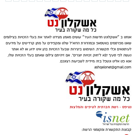
אנחנו ב ״אשקלונט חדשות העיר״ עושים מאמץ מצידנו לאתר את בעלי הזכויות בצילומים
שאנו מפרסמים בווטסאפ ובמהדורת הדוא"ל שלנו ומקפידים על מתן קרדיטים על מידעים
לעיתונאים וכלי תקשורת. השימוש ביצירות שבעל הזכויות בהן אינו ידוע או לא אותר
נעשה לפי סעיף 27א ל"חוק זכויות יוצרים". אם זיהיתם צילום שאתם בעלי הזכויות שלו,
אנא פנו אלינו ונטפל בזה מיידית לשביעות רצונכם.
ashqelonet@gmail.com
נטיפס - רשת חברתית לטיפים והמלצות
קבוצת התקשורת ומקומוני הרשת: