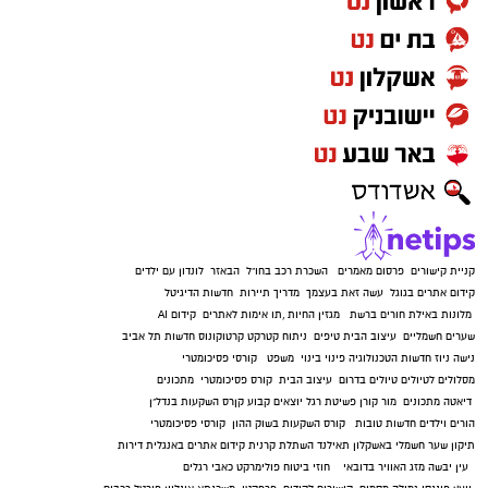
קניית קישורים
פרסום מאמרים
השכרת רכב בחו"ל
הבאזר
לונדון עם ילדים
קידום אתרים בגוגל
עשה זאת בעצמך
מדריך תיירות
חדשות הדיגיטל
מלונות באילת
חורים ברשת
מגזין החיות
,
תו אימות לאתרים
קידום AI
שערים חשמליים
עיצוב הבית
טיפים
ניתוח קטרקט
קרטוקונוס
חדשות תל אביב
נישה ניוז
חדשות הטכנולוגיה
פינוי בינוי
משפט
קורסי פסיכומטרי
מסלולים לטיולים
טיולים בדרום
עיצוב הבית
קורס פסיכומטרי
מתכונים
דיאטה
מתכונים
מור קורן
פשיטת רגל
יוצאים קבוע
קןרס השקעות בנדל"ן
הורים וילדים
חדשות טובות
קורס השקעות בשוק ההון
קורסי פסיכומטרי
תיקון שער חשמלי באשקלון
תאילנד
השתלת קרנית
קידום אתרים באנגלית
דירות
עין יבשה
מזג האוויר בדובאי
חוזי ביטוח
פולימרקט
כאבי רגלים