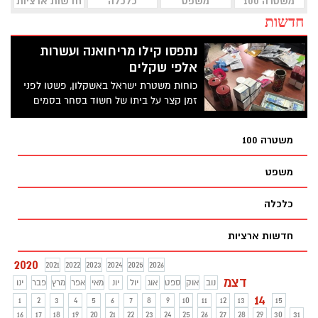
משטרה 100
משפט
כלכלה
חדשות ארציות
חדשות
נתפסו קילו מריחואנה ועשרות
אלפי שקלים
כוחות משטרת ישראל באשקלון, פשטו לפני
זמן קצר על ביתו של חשוד בסחר בסמים
מסוכנים
משטרה 100
משפט
כלכלה
חדשות ארציות
2020
2021
2022
2023
2024
2025
2026
דצמ
נוב
אוק
ספט
אוג
יול
יונ
מאי
אפר
מרץ
פבר
ינו
14
1
2
3
4
5
6
7
8
9
10
11
12
13
15
16
17
18
19
20
21
22
23
24
25
26
27
28
29
30
31