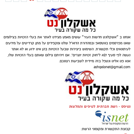
אנחנו ב ״אשקלונט חדשות העיר״ עושים מאמץ מצידנו לאתר את בעלי הזכויות בצילומים
שאנו מפרסמים בווטסאפ ובמהדורת הדוא"ל שלנו ומקפידים על מתן קרדיטים על מידעים
לעיתונאים וכלי תקשורת. השימוש ביצירות שבעל הזכויות בהן אינו ידוע או לא אותר
נעשה לפי סעיף 27א ל"חוק זכויות יוצרים". אם זיהיתם צילום שאתם בעלי הזכויות שלו,
אנא פנו אלינו ונטפל בזה מיידית לשביעות רצונכם.
ashqelonet@gmail.com
נטיפס - רשת חברתית לטיפים והמלצות
קבוצת התקשורת ומקומוני הרשת: