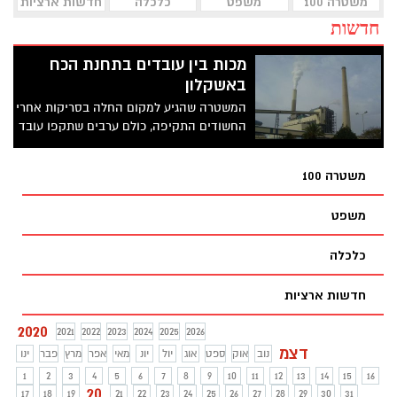
משטרה 100
משפט
כלכלה
חדשות ארציות
חדשות
מכות בין עובדים בתחנת הכח
באשקלון
המשטרה שהגיע למקום החלה בסריקות אחרי
החשודים התקיפה, כולם ערבים שתקפו עובד
בדואי
משטרה 100
משפט
כלכלה
חדשות ארציות
2020
2021
2022
2023
2024
2025
2026
דצמ
נוב
אוק
ספט
אוג
יול
יונ
מאי
אפר
מרץ
פבר
ינו
1
2
3
4
5
6
7
8
9
10
11
12
13
14
15
16
20
17
18
19
21
22
23
24
25
26
27
28
29
30
31