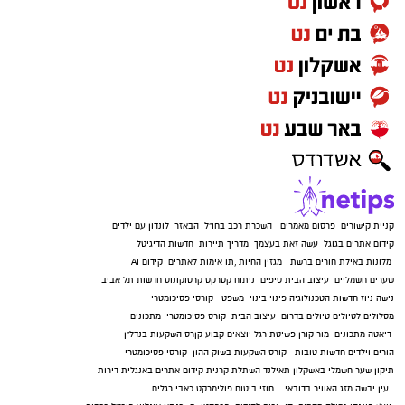
קניית קישורים
פרסום מאמרים
השכרת רכב בחו"ל
הבאזר
לונדון עם ילדים
קידום אתרים בגוגל
עשה זאת בעצמך
מדריך תיירות
חדשות הדיגיטל
מלונות באילת
חורים ברשת
מגזין החיות
,
תו אימות לאתרים
קידום AI
שערים חשמליים
עיצוב הבית
טיפים
ניתוח קטרקט
קרטוקונוס
חדשות תל אביב
נישה ניוז
חדשות הטכנולוגיה
פינוי בינוי
משפט
קורסי פסיכומטרי
מסלולים לטיולים
טיולים בדרום
עיצוב הבית
קורס פסיכומטרי
מתכונים
דיאטה
מתכונים
מור קורן
פשיטת רגל
יוצאים קבוע
קןרס השקעות בנדל"ן
הורים וילדים
חדשות טובות
קורס השקעות בשוק ההון
קורסי פסיכומטרי
תיקון שער חשמלי באשקלון
תאילנד
השתלת קרנית
קידום אתרים באנגלית
דירות
עין יבשה
מזג האוויר בדובאי
חוזי ביטוח
פולימרקט
כאבי רגלים