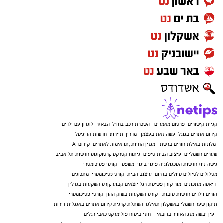
קניית קישורים
פרסום מאמרים
השכרת רכב בחו"ל
הבאזר
לונדון עם ילדים
קידום אתרים בגוגל
עשה זאת בעצמך
מדריך תיירות
חדשות הדיגיטל
מלונות באילת
חורים ברשת
מגזין החיות
,
תו אימות לאתרים
קידום AI
שערים חשמליים
עיצוב הבית
טיפים
ניתוח קטרקט
קרטוקונוס
חדשות תל אביב
נישה ניוז
חדשות הטכנולוגיה
פינוי בינוי
משפט
קורסי פסיכומטרי
מסלולים לטיולים
טיולים בדרום
עיצוב הבית
קורס פסיכומטרי
מתכונים
דיאטה
מתכונים
מור קורן
פשיטת רגל
יוצאים קבוע
קןרס השקעות בנדל"ן
הורים וילדים
חדשות טובות
קורס השקעות בשוק ההון
קורסי פסיכומטרי
תיקון שער חשמלי באשקלון
תאילנד
השתלת קרנית
קידום אתרים באנגלית
דירות
עין יבשה
מזג האוויר בדובאי
חוזי ביטוח
פולימרקט
כאבי רגלים