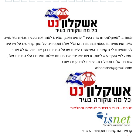
אנחנו ב ״אשקלונט חדשות העיר״ עושים מאמץ מצידנו לאתר את בעלי הזכויות בצילומים
שאנו מפרסמים בווטסאפ ובמהדורת הדוא"ל שלנו ומקפידים על מתן קרדיטים על מידעים
לעיתונאים וכלי תקשורת. השימוש ביצירות שבעל הזכויות בהן אינו ידוע או לא אותר
נעשה לפי סעיף 27א ל"חוק זכויות יוצרים". אם זיהיתם צילום שאתם בעלי הזכויות שלו,
אנא פנו אלינו ונטפל בזה מיידית לשביעות רצונכם.
ashqelonet@gmail.com
נטיפס - רשת חברתית לטיפים והמלצות
קבוצת התקשורת ומקומוני הרשת: