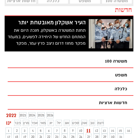
משטרה 100
משפט
כלכלה
חדשות ארציות
חדשות
העיר אשקלון מאובטחת יותר
תחנת המשטרה באשקלון, חנכה היום את
המתחם החדש של היחידה לפשעים, במעמד
מפקד מחוז דרום ניצב פרץ עמר, מפקד
מרחב לכיש ניצב משנה ברק מרדכי ורב
המחוז הדרומי רב פקד ראובן כמיל
משטרה 100
משפט
כלכלה
חדשות ארציות
2022
2023
2024
2025
2026
ינו
דצמ
נוב
אוק
ספט
אוג
יול
יונ
מאי
אפר
מרץ
פבר
11
1
2
3
4
5
6
7
8
9
10
12
13
14
15
16
17
18
19
20
21
22
23
24
25
26
27
28
29
30
31