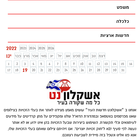
משפט
כלכלה
חדשות ארציות
2022
2023
2024
2025
2026
ינו
דצמ
נוב
אוק
ספט
אוג
יול
יונ
מאי
אפר
מרץ
פבר
1
2
3
4
5
6
7
8
9
10
11
12
13
14
15
16
19
17
18
20
21
22
23
24
25
26
27
28
29
30
31
אנחנו ב ״אשקלונט חדשות העיר״ עושים מאמץ מצידנו לאתר את בעלי הזכויות בצילומים
שאנו מפרסמים בווטסאפ ובמהדורת הדוא"ל שלנו ומקפידים על מתן קרדיטים על מידעים
לעיתונאים וכלי תקשורת. השימוש ביצירות שבעל הזכויות בהן אינו ידוע או לא אותר
נעשה לפי סעיף 27א ל"חוק זכויות יוצרים". אם זיהיתם צילום שאתם בעלי הזכויות שלו,
אנא פנו אלינו ונטפל בזה מיידית לשביעות רצונכם.