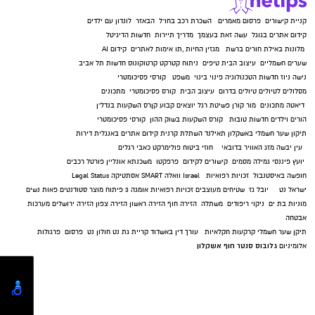
קניית קישורים
פרסום מאמרים
השכרת רכב בחו"ל
הבאזר
לונדון עם ילדים
קידום אתרים בגוגל
עשה זאת בעצמך
מדריך תיירות
חדשות הדיגיטל
מלונות באילת
חורים ברשת
מגזין החיות
,
תו אימות לאתרים
קידום AI
שערים חשמליים
עיצוב הבית
טיפים
ניתוח קטרקט
קרטוקונוס
חדשות תל אביב
נישה ניוז
חדשות הטכנולוגיה
פינוי בינוי
משפט
קורסי פסיכומטרי
מסלולים לטיולים
טיולים בדרום
עיצוב הבית
קורס פסיכומטרי
מתכונים
דיאטה
מתכונים
מור קורן
פשיטת רגל
יוצאים קבוע
קןרס השקעות בנדל"ן
הורים וילדים
חדשות טובות
קורס השקעות בשוק ההון
קורסי פסיכומטרי
תיקון שער חשמלי באשקלון
תאילנד
השתלת קרנית
קידום אתרים באנגלית
דירות
עין יבשה
מזג האוויר בדובאי
חוזי ביטוח
פולימרקט
כאבי רגלים
יועץ פיננסי
גמילה מסמים
קישורים לקידום
פרפקטו
משכנתא אונליין
פורטל רכבים
חופשה באיסטנבול
זכויות רפואיות
Israel
וואלה SMART
אסתטיקה
Legal Status
ישראל נט
יובל גז
שטיחים מעוצבים
זכויות רפואיות
אומגה 3
פיתוח מוצר
סטודנטים
פאות נשים
מוניות בת ים
ניקוי ריפודים
משתלה
הזירה חוף
הזירה ראשון
הזירה צפון
הזירה ירושלים
מערכות
אבטחה
תיקן שער חשמלי
קרקעות חקלאיות
עורך דין באשדוד
קריית גת נט
חולון נט
פרסום
פרגולות
גלובוס סנטר חוף אשקלון
אלומיניום