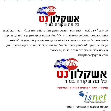
אנחנו ב ״אשקלונט חדשות העיר״ עושים מאמץ מצידנו לאתר את בעלי הזכויות בצילומים
שאנו מפרסמים בווטסאפ ובמהדורת הדוא"ל שלנו ומקפידים על מתן קרדיטים על מידעים
לעיתונאים וכלי תקשורת. השימוש ביצירות שבעל הזכויות בהן אינו ידוע או לא אותר
נעשה לפי סעיף 27א ל"חוק זכויות יוצרים". אם זיהיתם צילום שאתם בעלי הזכויות שלו,
אנא פנו אלינו ונטפל בזה מיידית לשביעות רצונכם.
ashqelonet@gmail.com
נטיפס - רשת חברתית לטיפים והמלצות
קבוצת התקשורת ומקומוני הרשת: