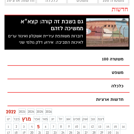
משטרה 100
משפט
כלכלה
חדשות ארציות
חדשות
גם בשבת זה קורה: קצא״א
ממשיכה לזהם
דוברות משותפת עיריית אשקלון ואיגוד ערים
לאיכות הסביבה: אירוע דלק גולמי שני
מתחילת השנה
משטרה 100
משפט
כלכלה
חדשות ארציות
2022
2023
2024
2025
2026
מרץ
דצמ
נוב
אוק
ספט
אוג
יול
יונ
מאי
אפר
פבר
ינו
5
1
2
3
4
6
7
8
9
10
11
12
13
14
15
16
17
18
19
20
21
22
23
24
25
26
27
28
29
30
31