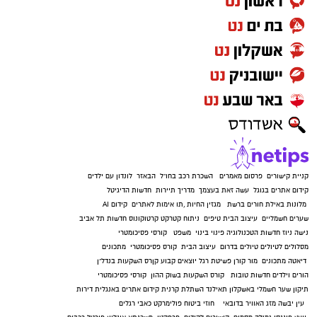
קניית קישורים
פרסום מאמרים
השכרת רכב בחו"ל
הבאזר
לונדון עם ילדים
קידום אתרים בגוגל
עשה זאת בעצמך
מדריך תיירות
חדשות הדיגיטל
מלונות באילת
חורים ברשת
מגזין החיות
,
תו אימות לאתרים
קידום AI
שערים חשמליים
עיצוב הבית
טיפים
ניתוח קטרקט
קרטוקונוס
חדשות תל אביב
נישה ניוז
חדשות הטכנולוגיה
פינוי בינוי
משפט
קורסי פסיכומטרי
מסלולים לטיולים
טיולים בדרום
עיצוב הבית
קורס פסיכומטרי
מתכונים
דיאטה
מתכונים
מור קורן
פשיטת רגל
יוצאים קבוע
קןרס השקעות בנדל"ן
הורים וילדים
חדשות טובות
קורס השקעות בשוק ההון
קורסי פסיכומטרי
תיקון שער חשמלי באשקלון
תאילנד
השתלת קרנית
קידום אתרים באנגלית
דירות
עין יבשה
מזג האוויר בדובאי
חוזי ביטוח
פולימרקט
כאבי רגלים